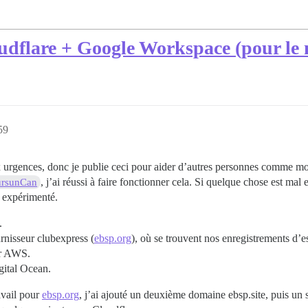
udflare + Google Workspace (pour le
59
x urgences, donc je publie ceci pour aider d’autres personnes comme mo
, j’ai réussi à faire fonctionner cela. Si quelque chose est ma
rsunCan
s expérimenté.
.
rnisseur clubexpress (
ebsp.org
), où se trouvent nos enregistrements d’e
ur AWS.
gital Ocean.
avail pour
ebsp.org
, j’ai ajouté un deuxième domaine ebsp.site, puis u