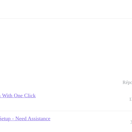
Répo
n With One Click
1
Setup - Need Assistance