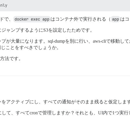
ンドで、
docker exec app
はコンテナ外で実行される（
app
はコ
ジャンプするようにS3を設定したためです。
大量になります。sql-dumpを別に行い、aws-cliで移
同じことをすべきでしょうか。
な方法です。
ンをアクティブにし、すべての通知がそのまま残ると仮定しま
して、すべてcronで管理しますか？それとも、UI内で1つ実行し