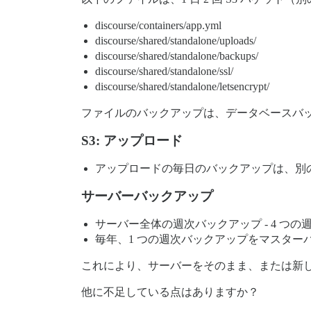
discourse/containers/app.yml
discourse/shared/standalone/uploads/
discourse/shared/standalone/backups/
discourse/shared/standalone/ssl/
discourse/shared/standalone/letsencrypt/
ファイルのバックアップは、データベースバックア
S3: アップロード
アップロードの毎日のバックアップは、別の
サーバーバックアップ
サーバー全体の週次バックアップ - 4 つ
毎年、1 つの週次バックアップをマスタ
これにより、サーバーをそのまま、または新
他に不足している点はありますか？