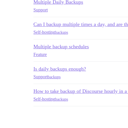
Multiple Daily Backups
Support
Can I backup multiple times a day, and are th
Self-hosting
backups
Multiple backup schedules
Feature
Is daily backups enough?
Support
backups
How to take backup of Discourse hourly in a
Self-hosting
backups