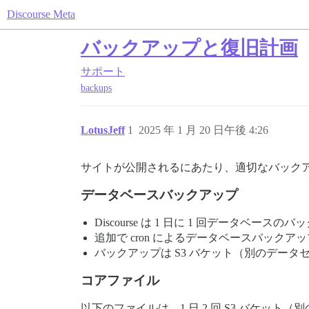
Discourse Meta
バックアップと復旧計画
サポート
backups
LotusJeff
1
2025 年 1 月 20 日午後 4:26
サイトが公開されるにあたり、適切なバック
データベースバックアップ
Discourse は 1 日に 1 回データベー
追加で cron によるデータベースバックア
バックアップは S3 バケット（別のデー
コアファイル
以下のファイルは、1 日 2 回 S3 バケッ