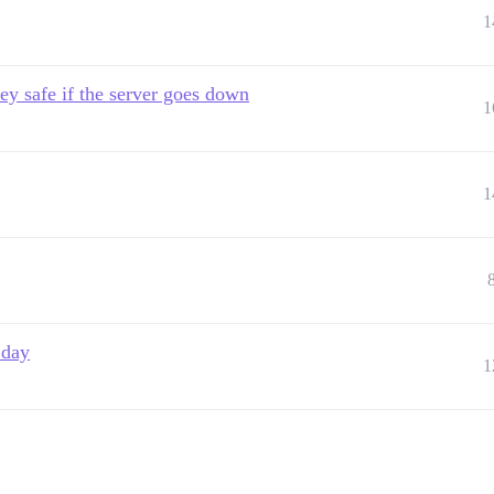
1
ey safe if the server goes down
1
1
 day
1