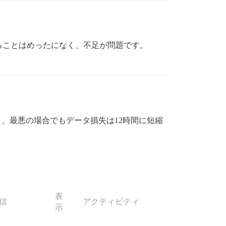
ることはめったになく、不足が問題です。
より、最悪の場合でもデータ損失は12時間に短縮
表
信
アクティビティ
示