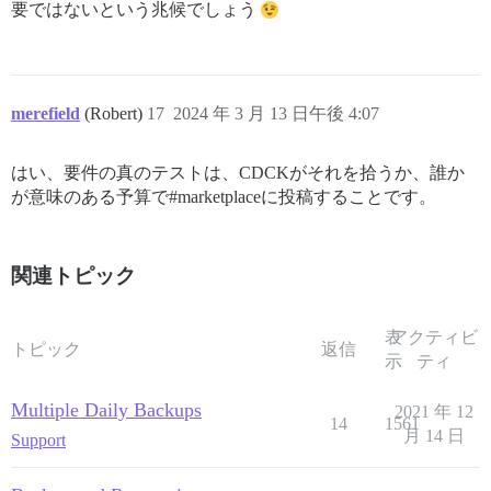
要ではないという兆候でしょう
merefield
(Robert)
17
2024 年 3 月 13 日午後 4:07
はい、要件の真のテストは、CDCKがそれを拾うか、誰か
が意味のある予算で#marketplaceに投稿することです。
関連トピック
表
アクティビ
トピック
返信
示
ティ
Multiple Daily Backups
2021 年 12
14
1561
月 14 日
Support