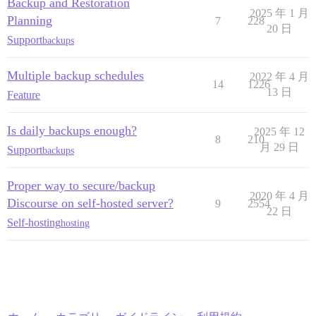
Backup and Restoration
2025 年 1 月
Planning
7
228
20 日
Support
backups
Multiple backup schedules
2022 年 4 月
14
1226
13 日
Feature
Is daily backups enough?
2025 年 12
8
210
月 29 日
Support
backups
Proper way to secure/backup
2020 年 4 月
Discourse on self-hosted server?
9
2554
22 日
Self-hosting
hosting