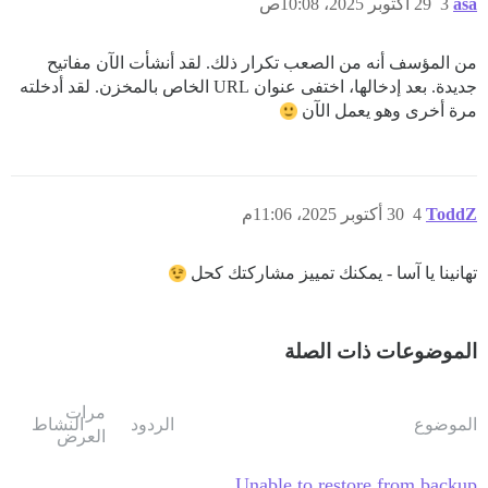
asa
3
29 أكتوبر 2025، 10:08ص
من المؤسف أنه من الصعب تكرار ذلك. لقد أنشأت الآن مفاتيح
جديدة. بعد إدخالها، اختفى عنوان URL الخاص بالمخزن. لقد أدخلته
مرة أخرى وهو يعمل الآن
ToddZ
4
30 أكتوبر 2025، 11:06م
تهانينا يا آسا - يمكنك تمييز مشاركتك كحل
الموضوعات ذات الصلة
مرات
الموضوع
الردود
النشاط
العرض
Unable to restore from backup