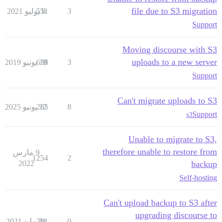
file due to S3 migration
3
8 يوليو 2021
551
Support
Moving discourse with S3
uploads to a new server
3
19 يونيو 2019
638
Support
Can't migrate uploads to S3
8
12 يونيو 2025
285
Support
s3
Unable to migrate to S3,
therefore unable to restore from
9 مارس
1254
2
2022
backup
Self-hosting
Can't upload backup to S3 after
upgrading discourse to
0
21 مايو 2021
391