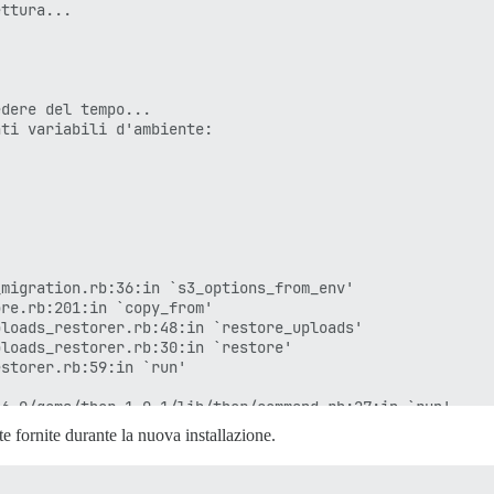
ttura...

dere del tempo...

ti variabili d'ambiente:

migration.rb:36:in `s3_options_from_env'

re.rb:201:in `copy_from'

loads_restorer.rb:48:in `restore_uploads'

loads_restorer.rb:30:in `restore'

storer.rb:59:in `run'

6.0/gems/thor-1.0.1/lib/thor/command.rb:27:in `run'

6.0/gems/thor-1.0.1/lib/thor/invocation.rb:127:in `invok
te fornite durante la nuova installazione.
6.0/gems/thor-1.0.1/lib/thor.rb:392:in `dispatch'

6.0/gems/thor-1.0.1/lib/thor/base.rb:485:in `start'

>'
