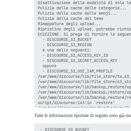
Disattivazione della modalità di sola le
Pulizia della cache delle categorie...

Pulizia della cache delle emoji...

Pulizia della cache del tema

Rimappatura degli upload...

Ripristino degli upload, potrebbe richie
ECCEZIONE: Si prega di fornire le seguen
  - DISCOURSE_S3_BUCKET

  - DISCOURSE_S3_REGION

  e una delle seguenti:

  - DISCOURSE_S3_ACCESS_KEY_ID

  - DISCOURSE_S3_SECRET_ACCESS_KEY

  oppure

  - DISCOURSE_S3_USE_IAM_PROFILE

/var/www/discourse/lib/file_store/to_s3_
/var/www/discourse/lib/file_store/s3_sto
/var/www/discourse/lib/backup_restore/up
/var/www/discourse/lib/backup_restore/up
/var/www/discourse/lib/backup_restore/re
script/discourse:143:in `restore'

/var/www/discourse/vendor/bundle/ruby/2.
/var/www/discourse/vendor/bundle/ruby/2.
Tutte le informazioni riportate di seguito sono già sta
/var/www/discourse/vendor/bundle/ruby/2.
/var/www/discourse/vendor/bundle/ruby/2.
script/discourse:284:in `<top (required)
 - DISCOURSE_S3_BUCKET
