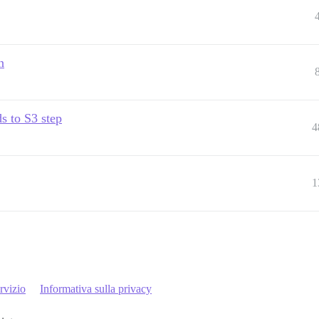
n
s to S3 step
4
1
rvizio
Informativa sulla privacy