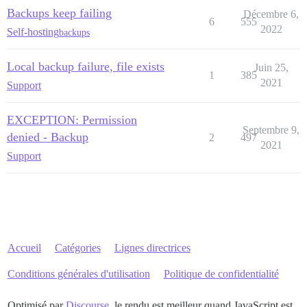
Backups keep failing
Décembre 6,
6
555
2022
Self-hosting
backups
Local backup failure, file exists
Juin 25,
1
385
2021
Support
EXCEPTION: Permission
Septembre 9,
denied - Backup
2
497
2021
Support
Accueil
Catégories
Lignes directrices
Conditions générales d'utilisation
Politique de confidentialité
Optimisé par
Discourse
, le rendu est meilleur quand JavaScript est