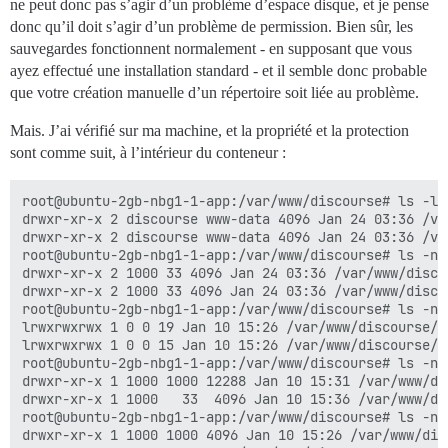
ne peut donc pas s’agir d’un problème d’espace disque, et je pense
donc qu’il doit s’agir d’un problème de permission. Bien sûr, les
sauvegardes fonctionnent normalement - en supposant que vous
ayez effectué une installation standard - et il semble donc probable
que votre création manuelle d’un répertoire soit liée au problème.
Mais. J’ai vérifié sur ma machine, et la propriété et la protection
sont comme suit, à l’intérieur du conteneur :
root@ubuntu-2gb-nbg1-1-app:/var/www/discourse# ls -lt
drwxr-xr-x 2 discourse www-data 4096 Jan 24 03:36 /va
drwxr-xr-x 2 discourse www-data 4096 Jan 24 03:36 /va
root@ubuntu-2gb-nbg1-1-app:/var/www/discourse# ls -nl
drwxr-xr-x 2 1000 33 4096 Jan 24 03:36 /var/www/disco
drwxr-xr-x 2 1000 33 4096 Jan 24 03:36 /var/www/disco
root@ubuntu-2gb-nbg1-1-app:/var/www/discourse# ls -nl
lrwxrwxrwx 1 0 0 19 Jan 10 15:26 /var/www/discourse/t
lrwxrwxrwx 1 0 0 15 Jan 10 15:26 /var/www/discourse/p
root@ubuntu-2gb-nbg1-1-app:/var/www/discourse# ls -nl
drwxr-xr-x 1 1000 1000 12288 Jan 10 15:31 /var/www/dis
drwxr-xr-x 1 1000   33  4096 Jan 10 15:36 /var/www/dis
root@ubuntu-2gb-nbg1-1-app:/var/www/discourse# ls -nl
drwxr-xr-x 1 1000 1000 4096 Jan 10 15:26 /var/www/disc