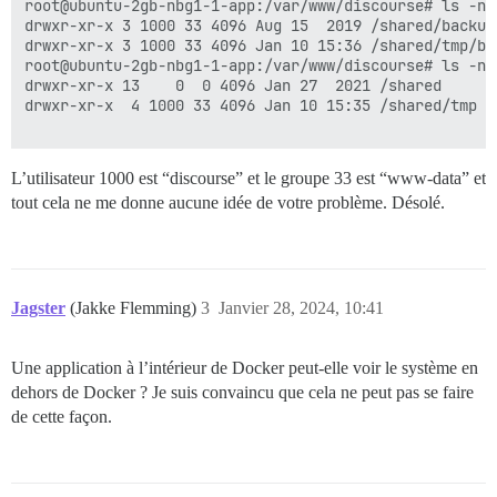
root@ubuntu-2gb-nbg1-1-app:/var/www/discourse# ls -nl
drwxr-xr-x 3 1000 33 4096 Aug 15  2019 /shared/backups
drwxr-xr-x 3 1000 33 4096 Jan 10 15:36 /shared/tmp/bac
root@ubuntu-2gb-nbg1-1-app:/var/www/discourse# ls -nl
drwxr-xr-x 13    0  0 4096 Jan 27  2021 /shared

drwxr-xr-x  4 1000 33 4096 Jan 10 15:35 /shared/tmp

L’utilisateur 1000 est “discourse” et le groupe 33 est “www-data” et
tout cela ne me donne aucune idée de votre problème. Désolé.
Jagster
(Jakke Flemming)
3
Janvier 28, 2024, 10:41
Une application à l’intérieur de Docker peut-elle voir le système en
dehors de Docker ? Je suis convaincu que cela ne peut pas se faire
de cette façon.