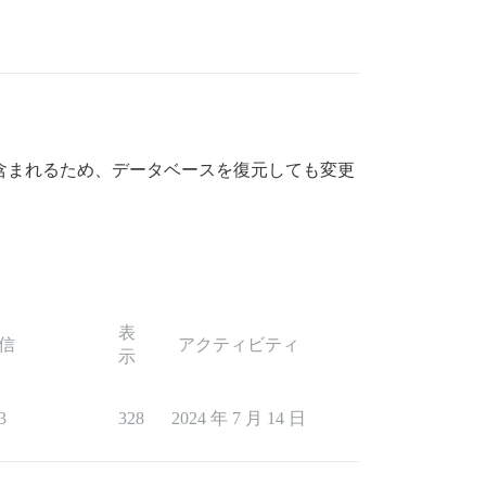
含まれるため、データベースを復元しても変更
表
信
アクティビティ
示
3
328
2024 年 7 月 14 日