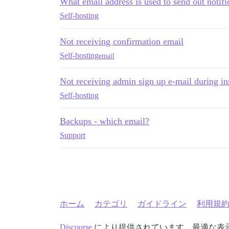
What email address is used to send out notifi
Self-hosting
Not receiving confirmation email
Self-hosting
email
Not receiving admin sign up e-mail during ins
Self-hosting
Backups - which email?
Support
ホーム
カテゴリ
ガイドライン
利用規
Discourse
により提供されています。最適な表示のた