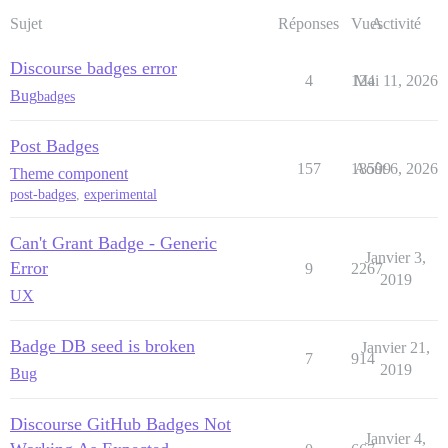
Sujet
Réponses
Vues
Activité
Discourse badges error
4
124
Mai 11, 2026
Bug
badges
Post Badges
157
18599
Août 6, 2026
Theme component
post-badges
,
experimental
Can't Grant Badge - Generic
Janvier 3,
Error
9
2267
2019
UX
Badge DB seed is broken
Janvier 21,
7
914
2019
Bug
Discourse GitHub Badges Not
Janvier 4,