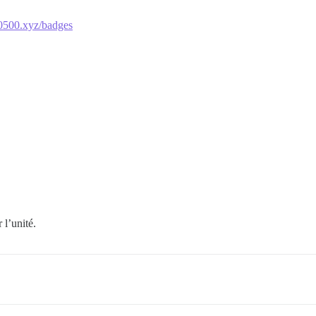
0500.xyz/badges
 l’unité.