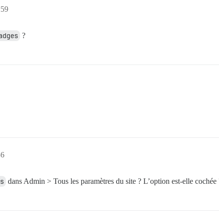
:59
adges
?
36
s
dans Admin > Tous les paramètres du site ? L’option est-elle cochée ? 