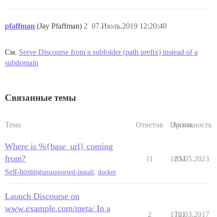
pfaffman
(Jay Pfaffman)
2
07.Июль.2019 12:20:40
См.
Serve Discourse from a subfolder (path prefix) instead of a
subdomain
Связанные темы
Тема
Ответов
Просм.
Активность
Where is %{base_url} coming
from?
11
1234
05.05.2023
Self-hosting
unsupported-install
,
docker
Launch Discourse on
www.example.com/meta/ In a
2
1761
12.03.2017