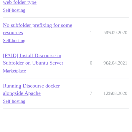
web folder type
Self-hosting
No subfolder prefixing for some
resources
1
597
26.09.2020
Self-hosting
[PAID] Install Discourse in
Subfolder on Ubuntu Server
0
914
02.04.2021
Marketplace
Running Discourse docker
alongside Apache
7
1759
21.08.2020
Self-hosting