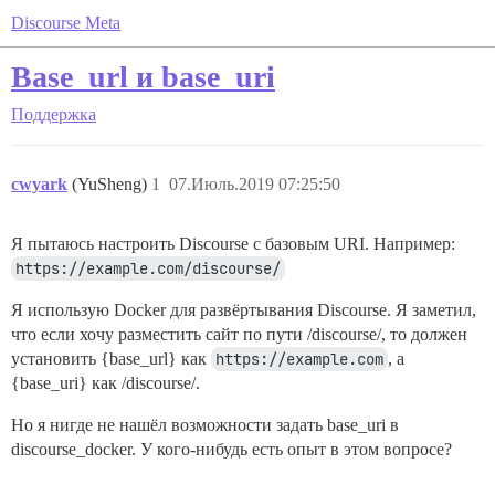
Discourse Meta
Base_url и base_uri
Поддержка
cwyark
(YuSheng)
1
07.Июль.2019 07:25:50
Я пытаюсь настроить Discourse с базовым URI. Например:
https://example.com/discourse/
Я использую Docker для развёртывания Discourse. Я заметил,
что если хочу разместить сайт по пути /discourse/, то должен
установить {base_url} как
https://example.com
, а
{base_uri} как /discourse/.
Но я нигде не нашёл возможности задать base_uri в
discourse_docker. У кого-нибудь есть опыт в этом вопросе?