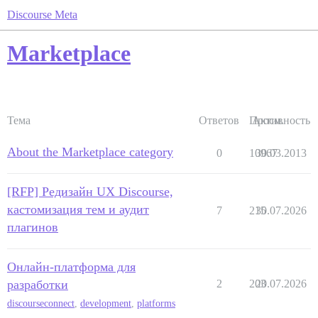
Discourse Meta
Marketplace
Тема
Ответов
Просм.
Активность
About the Marketplace category
0
10967
30.03.2013
[RFP] Редизайн UX Discourse,
кастомизация тем и аудит
7
215
30.07.2026
плагинов
Онлайн-платформа для
разработки
2
203
20.07.2026
discourseconnect
,
development
,
platforms