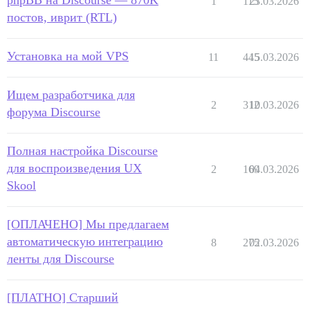
phpBB на Discourse — 870K
1
115
23.03.2026
постов, иврит (RTL)
Установка на мой VPS
11
445
15.03.2026
Ищем разработчика для
2
312
10.03.2026
форума Discourse
Полная настройка Discourse
для воспроизведения UX
2
169
04.03.2026
Skool
[ОПЛАЧЕНО] Мы предлагаем
автоматическую интеграцию
8
275
02.03.2026
ленты для Discourse
[ПЛАТНО] Старший