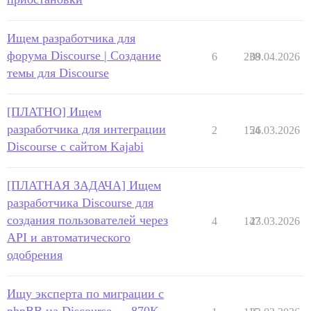
Ищем разработчика для
форума Discourse | Создание
6
238
09.04.2026
темы для Discourse
[ПЛАТНО] Ищем
разработчика для интеграции
2
154
26.03.2026
Discourse с сайтом Kajabi
[ПЛАТНАЯ ЗАДАЧА] Ищем
разработчика Discourse для
создания пользователей через
4
147
23.03.2026
API и автоматического
одобрения
Ищу эксперта по миграции с