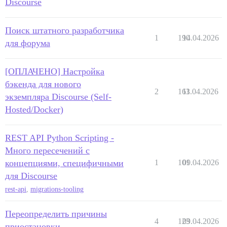
Discourse
Поиск штатного разработчика
1
190
14.04.2026
для форума
[ОПЛАЧЕНО] Настройка
бэкенда для нового
2
163
11.04.2026
экземпляра Discourse (Self-
Hosted/Docker)
REST API Python Scripting -
Много пересечений с
концепциями, специфичными
1
101
09.04.2026
для Discourse
rest-api
,
migrations-tooling
Переопределить причины
4
123
09.04.2026
приостановки