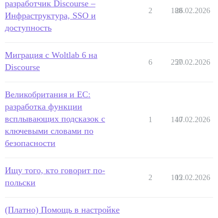
разработчик Discourse –
2
188
26.02.2026
Инфраструктура, SSO и
доступность
Миграция с Woltlab 6 на
6
257
20.02.2026
Discourse
Великобритания и ЕС:
разработка функции
всплывающих подсказок с
1
140
17.02.2026
ключевыми словами по
безопасности
Ищу того, кто говорит по-
2
105
12.02.2026
польски
(Платно) Помощь в настройке