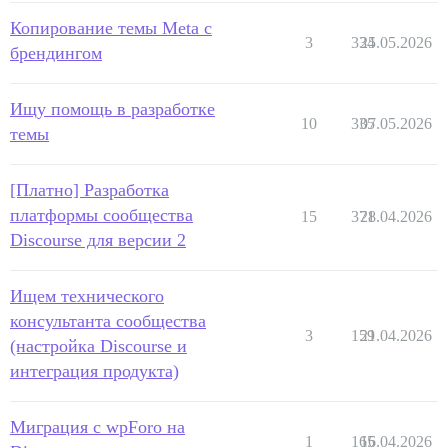
Копирование темы Meta с
3
334
25.05.2026
брендингом
Ищу помощь в разработке
10
335
07.05.2026
темы
[Платно] Разработка
платформы сообщества
15
371
28.04.2026
Discourse для версии 2
Ищем технического
консультанта сообщества
3
159
21.04.2026
(настройка Discourse и
интеграция продукта)
Миграция с wpForo на
1
165
16.04.2026