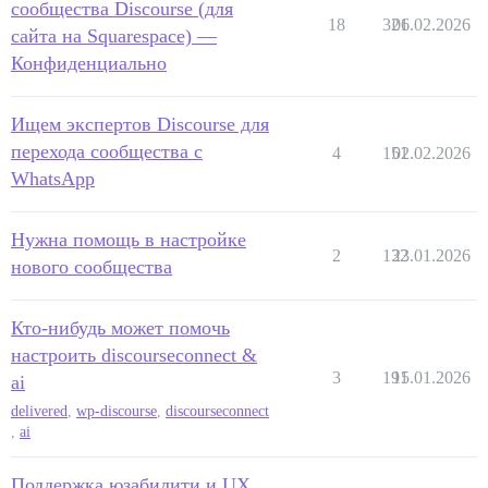
сообщества Discourse (для
18
321
06.02.2026
сайта на Squarespace) —
Конфиденциально
Ищем экспертов Discourse для
перехода сообщества с
4
151
02.02.2026
WhatsApp
Нужна помощь в настройке
2
132
23.01.2026
нового сообщества
Кто-нибудь может помочь
настроить discourseconnect &
3
191
15.01.2026
ai
delivered
,
wp-discourse
,
discourseconnect
,
ai
Поддержка юзабилити и UX