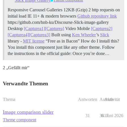
Slick Image Gallery
Theme component
Responsive Carousel Galleries 12KB (Gzip) 2 http requests on
initial load IE 11+ & modern browsers
Github repository link
https://github.com/hnb-ku/Discourse-Slick-image-gallery
Desktop
[Capturea1]
[Capturea]
Video
Mobile
[Capturea2]
[Capturea4]
[Capturea3]
Built using
Ken Wheeler
’s
Slick
library -
MIT license
“Free as in Bacon”
How do I install this?
You install this component just like any other theme. Follow
the instructions in the official guide: Once you’re done…
2 „Gefällt mir“
Verwandte Themen
Thema
Antworten
Aufrufe
Aktivität
Image comparison slider
31
3817
6. Juni 2026
Theme component