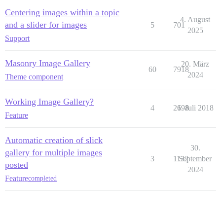
Centering images within a topic
4. August
and a slider for images
5
701
2025
Support
Masonry Image Gallery
20. März
60
7918
2024
Theme component
Working Image Gallery?
4
2698
1. Juli 2018
Feature
Automatic creation of slick
30.
gallery for multiple images
3
1132
September
posted
2024
Feature
completed