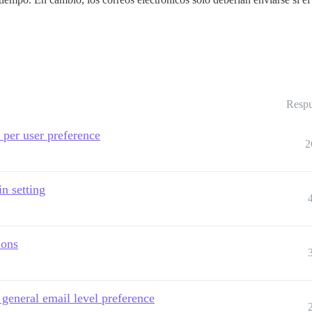
Respu
s per user preference
2
in setting
ions
 general email level preference