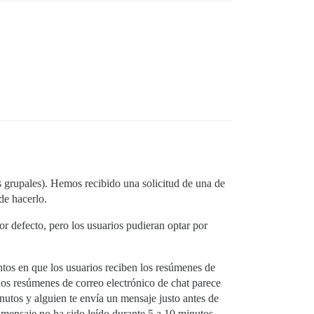
s grupales). Hemos recibido una solicitud de una de
de hacerlo.
or defecto, pero los usuarios pudieran optar por
os en que los usuarios reciben los resúmenes de
los resúmenes de correo electrónico de chat parece
nutos y alguien te envía un mensaje justo antes de
l mensaje no ha sido leído durante 5 a 10 minutos.