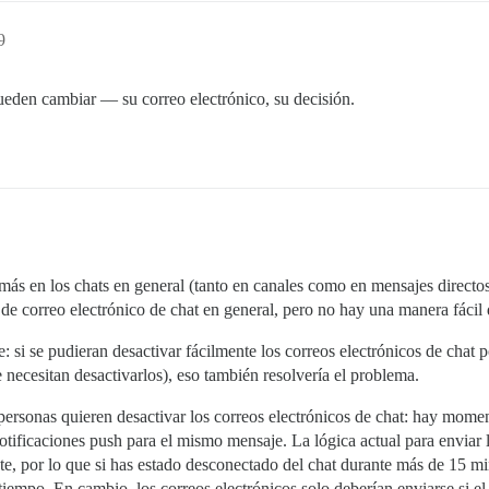
9
ueden cambiar — su correo electrónico, su decisión.
 más en los chats en general (tanto en canales como en mensajes directo
e correo electrónico de chat en general, pero no hay una manera fácil 
si se pudieran desactivar fácilmente los correos electrónicos de chat p
e necesitan desactivarlos), eso también resolvería el problema.
sonas quieren desactivar los correos electrónicos de chat: hay moment
otificaciones push para el mismo mensaje. La lógica actual para enviar 
nte, por lo que si has estado desconectado del chat durante más de 15 mi
 tiempo. En cambio, los correos electrónicos solo deberían enviarse si e