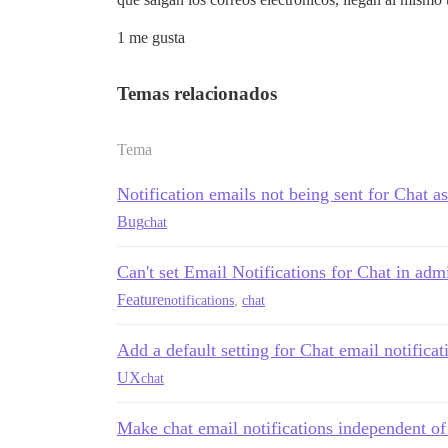
1 me gusta
Temas relacionados
Tema
Notification emails not being sent for Chat a
Bug
chat
Can't set Email Notifications for Chat in adm
Feature
notifications
,
chat
Add a default setting for Chat email notificat
UX
chat
Make chat email notifications independent of