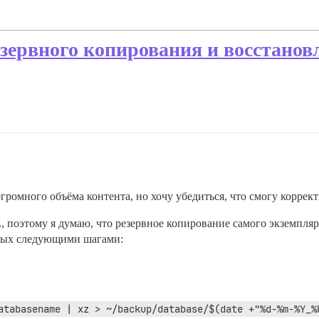
езервного копирования и восстанов
ромного объёма контента, но хочу убедиться, что смогу корректн
поэтому я думаю, что резервное копирование самого экземпляра 
нных следующими шагами:
atabasename | xz > ~/backup/database/$(date +"%d-%m-%Y_%