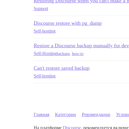
Restoring Discourse when you can't make a 
Support
Discourse restore with pg_dump
Self-hosting
Restore a Discourse backup manually for de
Self-Hosting
backups
,
how-to
Can't restore saved backup
Self-hosting
Главная
Категории
Рекомендации
Услов
На платформе
Discourse
, рекомендуется включит