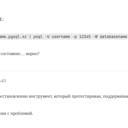
Е:
ame.pgsql.xz | psql -U username -p 12345 -W databasename
е состояние… верно?
:43
осстановлении инструмент, который протестирован, поддерживае
дине с проблемой.