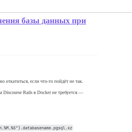
ления базы данных при
о откатиться, если что-то пойдёт не так.
Discourse Rails в Docker не требуется —
H.%M.%S").databasename.pgsql.xz