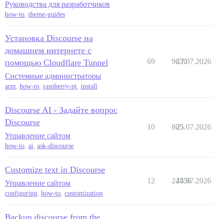
Руководства для разработчиков
how-to
,
theme-guides
Установка Discourse на
домашнем интернете с
69
9639
27.07.2026
помощью Cloudflare Tunnel
Системные администраторы
arm
,
how-to
,
raspberry-pi
,
install
Discourse AI - Задайте вопрос
Discourse
10
805
25.07.2026
Управление сайтом
how-to
,
ai
,
ask-discourse
Customize text in Discourse
12
24456
25.07.2026
Управление сайтом
configuring
,
how-to
,
customization
Backup discourse from the