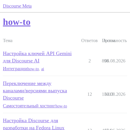
Discourse Meta
how-to
Тема
Ответов
Просм.
Активность
Настройка ключей API Gemini
для Discourse AI
2
898
06.08.2026
Интеграции
how-to
,
ai
Переключение между
каналами/версиями выпуска
12
13413
03.08.2026
Discourse
Самостоятельный хостинг
how-to
Настройка Discourse для
разработки на Fedora Linux