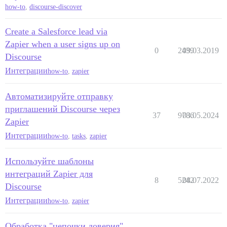
how-to
,
discourse-discover
Create a Salesforce lead via
Zapier when a user signs up on
0
2439
09.03.2019
Discourse
Интеграции
how-to
,
zapier
Автоматизируйте отправку
приглашений Discourse через
37
9786
03.05.2024
Zapier
Интеграции
how-to
,
tasks
,
zapier
Используйте шаблоны
интеграций Zapier для
8
5242
08.07.2022
Discourse
Интеграции
how-to
,
zapier
Обработка "цепочки доверия"