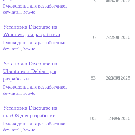
13
4654
19.06.2026
Руководства для разработчиков
dev-install
,
how-to
Установка Discourse на
Windows для разработки
16
74298
22.04.2026
Руководства для разработчиков
dev-install
,
how-to
Установка Discourse на
Ubuntu или Debian для
83
200864
22.06.2025
разработки
Руководства для разработчиков
dev-install
,
how-to
Установка Discourse на
macOS для разработки
102
115966
24.04.2026
Руководства для разработчиков
dev-install
,
how-to