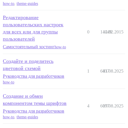
how-to
,
theme-guides
Редактирование
пользовательских настроек
для всех или для группы
0
14049
12.02.2015
пользователей
Самостоятельный хостинг
how-to
Создайте и поделитесь
цветовой схемой
1
6437
01.08.2025
Руководства для разработчиков
how-to
Создание и обмен
компонентом темы шрифтов
4
6077
19.08.2025
Руководства для разработчиков
how-to
,
theme-guides