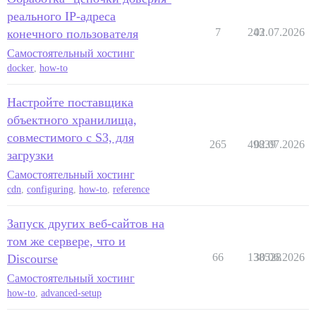
реального IP-адреса
7
243
02.07.2026
конечного пользователя
Самостоятельный хостинг
docker
,
how-to
Настройте поставщика
объектного хранилища,
совместимого с S3, для
265
49839
02.07.2026
загрузки
Самостоятельный хостинг
cdn
,
configuring
,
how-to
,
reference
Запуск других веб-сайтов на
том же сервере, что и
66
138528
30.06.2026
Discourse
Самостоятельный хостинг
how-to
,
advanced-setup