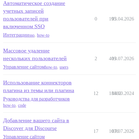
Автоматическое создание
учетных записей
пользователей при
0
195
03.04.2026
включенном SSO
Интеграции
sso
,
how-to
Массовое удаление
нескольких пользователей
2
409
13.07.2026
Управление сайтом
how-to
,
users
Использование коннекторов
плагина из темы или плагина
12
18882
14.10.2024
Руководства для разработчиков
how-to
,
code
Добавление вашего сайта в
Discover для Discourse
17
1036
07.07.2026
Управление сайтом