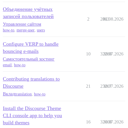
Объединение учётных
записей пользователей
2
2863
02.08.2026
Управление сайтом
how-to
,
merge-user
,
users
Configure VERP to handle
bouncing e-mails
10
32280
30.07.2026
Самостоятельный хостинг
email
,
how-to
Contributing translations to
Discourse
21
23207
30.07.2026
Вклад
translation
,
how-to
Install the Discourse Theme
CLI console app to help you
16
32100
30.07.2026
build themes