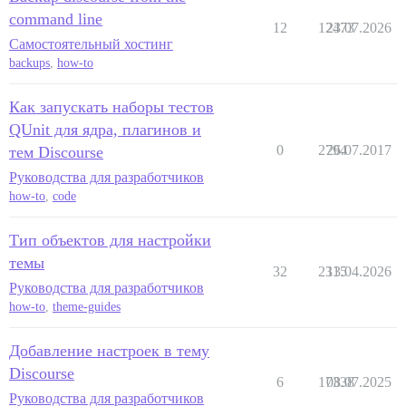
command line
12
12473
23.07.2026
Самостоятельный хостинг
backups
,
how-to
Как запускать наборы тестов
QUnit для ядра, плагинов и
0
2794
26.07.2017
тем Discourse
Руководства для разработчиков
how-to
,
code
Тип объектов для настройки
темы
32
2315
13.04.2026
Руководства для разработчиков
how-to
,
theme-guides
Добавление настроек в тему
Discourse
6
17338
08.07.2025
Руководства для разработчиков