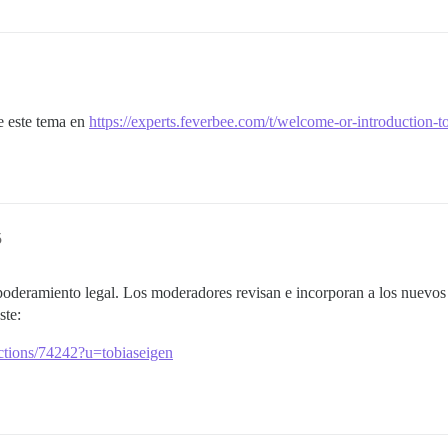
e este tema en
https://experts.feverbee.com/t/welcome-or-introduction-t
5
mpoderamiento legal. Los moderadores revisan e incorporan a los nuev
ste:
ctions/74242?u=tobiaseigen