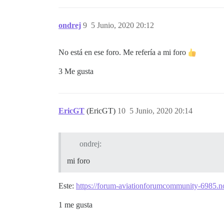
ondrej
9
5 Junio, 2020 20:12
No está en ese foro. Me refería a mi foro
3 Me gusta
EricGT
(EricGT)
10
5 Junio, 2020 20:14
ondrej:
mi foro
Este:
https://forum-aviationforumcommunity-6985.no
1 me gusta