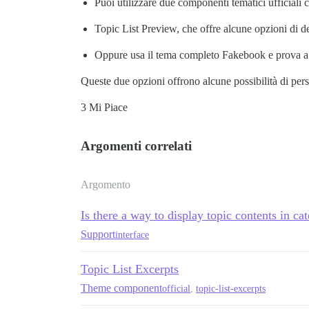
Puoi utilizzare due componenti tematici ufficial
Topic List Preview, che offre alcune opzioni di d
Oppure usa il tema completo Fakebook e prova a m
Queste due opzioni offrono alcune possibilità di per
3 Mi Piace
Argomenti correlati
Argomento
Is there a way to display topic contents in c
Support
interface
Topic List Excerpts
Theme component
official
,
topic-list-excerpts