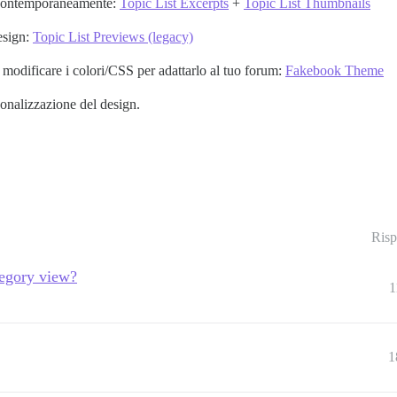
i contemporaneamente:
Topic List Excerpts
+
Topic List Thumbnails
esign:
Topic List Previews (legacy)
odificare i colori/CSS per adattarlo al tuo forum:
Fakebook Theme
sonalizzazione del design.
Risp
ategory view?
1
1