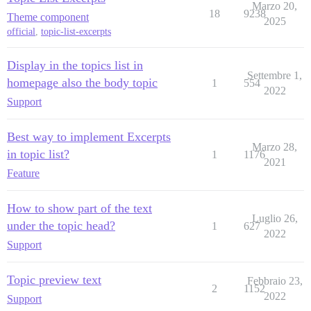
Marzo 20,
18
9238
Theme component
2025
official
,
topic-list-excerpts
Display in the topics list in
Settembre 1,
homepage also the body topic
1
554
2022
Support
Best way to implement Excerpts
Marzo 28,
in topic list?
1
1176
2021
Feature
How to show part of the text
Luglio 26,
under the topic head?
1
627
2022
Support
Topic preview text
Febbraio 23,
2
1152
2022
Support