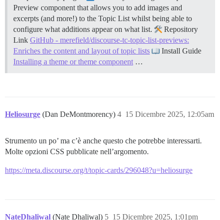
Preview component that allows you to add images and
excerpts (and more!) to the Topic List whilst being able to
configure what additions appear on what list.
Repository
Link
GitHub - merefield/discourse-tc-topic-list-previews:
Enriches the content and layout of topic lists
Install Guide
Installing a theme or theme component
…
Heliosurge
(Dan DeMontmorency)
4
15 Dicembre 2025, 12:05am
Strumento un po’ ma c’è anche questo che potrebbe interessarti.
Molte opzioni CSS pubblicate nell’argomento.
https://meta.discourse.org/t/topic-cards/296048?u=heliosurge
NateDhaliwal
(Nate Dhaliwal)
5
15 Dicembre 2025, 1:01pm