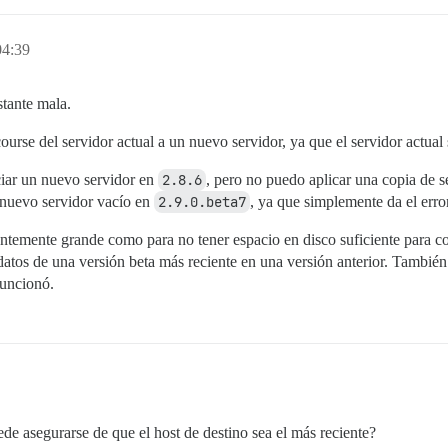
04:39
stante mala.
 -- : 

ourse del servidor actual a un nuevo servidor, ya que el servidor actual 
 -- : > cd /var/www/discourse &amp;&amp; su discourse -c
var/www/discourse/vendor/bundle/ruby/2.7.0/bin/rake)

ciar un nuevo servidor en
2.8.6
, pero no puedo aplicar una copia de s
dler-2.3.18/lib/bundler/runtime.rb:308:in `check_for_acti
 nuevo servidor vacío en
2.9.0.beta7
, ya que simplemente da el error
ientemente grande como para no tener espacio en disco suficiente para co
tos de una versión beta más reciente en una versión anterior. También in
funcionó.
de asegurarse de que el host de destino sea el más reciente?