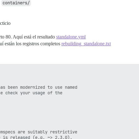
n
containers/
cticio
to 80. Aquí está el resultado
standalone.yml
uí están los registros completos
rebuilding_standalone.txt
as been modernized to use named

e check your usage of the

mspecs are suitably restrictive

 is released (e.g. ~> 2.3.0).
