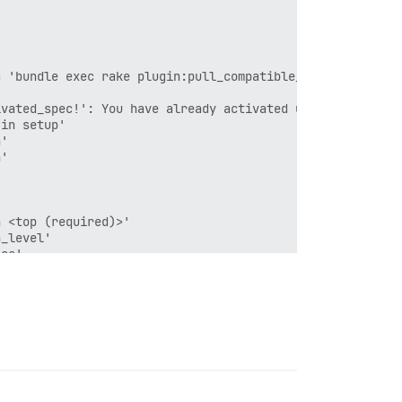
 'bundle exec rake plugin:pull_compatible_all'

vated_spec!': You have already activated uri 0.10.0, but