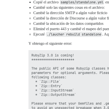
Copié el archivo
samples/standalone.yml
e
Cambié
solo
las siguientes cosas en el archivo:
Cambié la dirección SMTP a algún valor ficticio
Cambié la dirección de Discourse a algún valor fi
Cambié la ubicación de los datos compartidos
Eliminé el puerto 443 y cambié el mapeo del puer
Ejecuté
./laucher rebuild standalone
. Aq
Y obtengo el siguiente error:
RubyZip 3.0 is coming!

**********************

The public API of some Rubyzip classes h
parameters for optional arguments. Pleas
following classes:

  * `Zip::File`

  * `Zip::Entry`

  * `Zip::InputStream`

  * `Zip::OutputStream`

Please ensure that your Gemfiles and .ge
to avoid an unexpected breakage when 3.0