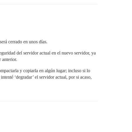
será cerrado en unos días.
 'bundle exec rake db:migrate'

eguridad del servidor actual en el nuevo servidor, ya
vated_spec!': You have already activated uri 0.10.0, but
 anterior.
mpactarla y copiarla en algún lugar; incluso si lo
tenté ‘degradar’ el servidor actual, por si acaso,