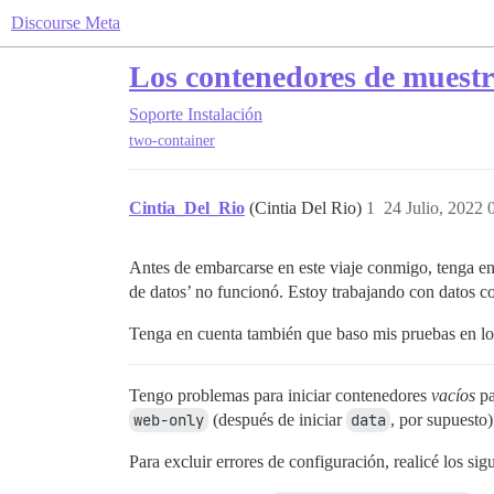
Discourse Meta
Los contenedores de muestr
Soporte
Instalación
two-container
Cintia_Del_Rio
(Cintia Del Rio)
1
24 Julio, 2022 
Antes de embarcarse en este viaje conmigo, tenga en 
de datos’ no funcionó. Estoy trabajando con datos 
Tenga en cuenta también que baso mis pruebas en los
Tengo problemas para iniciar contenedores
vacíos
pa
web-only
(después de iniciar
data
, por supuesto)
Para excluir errores de configuración, realicé los sig