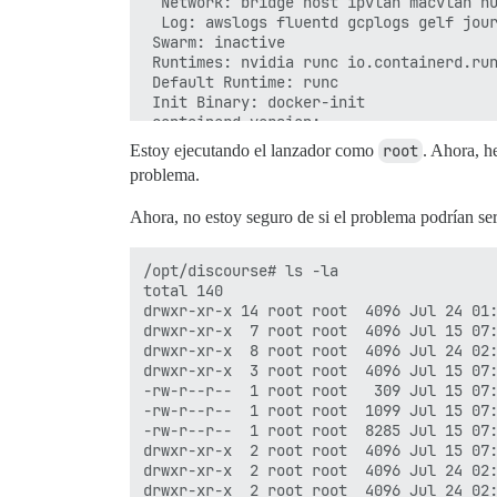
  Network: bridge host ipvlan macvlan nu
  Log: awslogs fluentd gcplogs gelf jour
 Swarm: inactive

 Runtimes: nvidia runc io.containerd.run
 Default Runtime: runc

 Init Binary: docker-init

 containerd version:

 runc version:

Estoy ejecutando el lanzador como
root
. Ahora, h
 init version:

problema.
 Security Options:

  apparmor

Ahora, no estoy seguro de si el problema podrían ser
  seccomp

   Profile: default

  cgroupns

/opt/discourse# ls -la

 Kernel Version: 5.15.0-41-generic

total 140

 Operating System: Ubuntu 22.04 LTS

drwxr-xr-x 14 root root  4096 Jul 24 01:
 OSType: linux

drwxr-xr-x  7 root root  4096 Jul 15 07:
 Architecture: x86_64

drwxr-xr-x  8 root root  4096 Jul 24 02:
 CPUs: 2

drwxr-xr-x  3 root root  4096 Jul 15 07:
 Total Memory: 5.797GiB

-rw-r--r--  1 root root   309 Jul 15 07:
 Name: maji

-rw-r--r--  1 root root  1099 Jul 15 07:
 ID: OIRP:TYAE:HIPS:SIF3:NZRF:22QI:GO5A:
-rw-r--r--  1 root root  8285 Jul 15 07:
 Docker Root Dir: /data/docker

drwxr-xr-x  2 root root  4096 Jul 15 07:
 Debug Mode: false

drwxr-xr-x  2 root root  4096 Jul 24 02:
 Registry: https://index.docker.io/v1/

drwxr-xr-x  2 root root  4096 Jul 24 02: