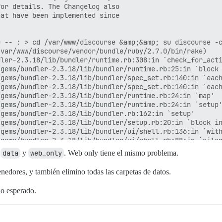
or details. The Changelog also

at have been implemented since

 -- : > cd /var/www/discourse &amp;&amp; su discourse -c
var/www/discourse/vendor/bundle/ruby/2.7.0/bin/rake)

dler-2.3.18/lib/bundler/runtime.rb:308:in `check_for_acti
n
data
y
web_only
. Web only tiene el mismo problema.
enedores, y también elimino todas las carpetas de datos.
lo esperado.