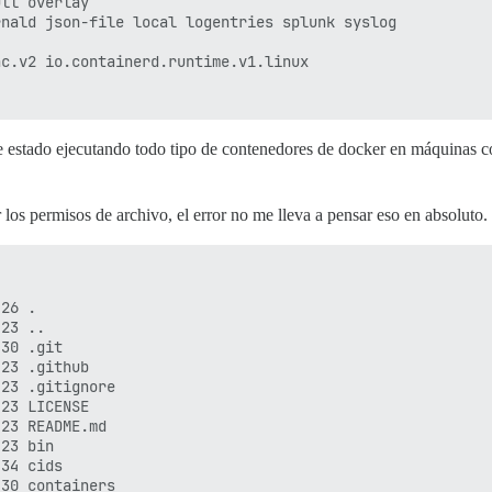
ll overlay

nald json-file local logentries splunk syslog

c.v2 io.containerd.runtime.v1.linux

e estado ejecutando todo tipo de contenedores de docker en máquinas c
 los permisos de archivo, el error no me lleva a pensar eso en absoluto.
26 .

23 ..

30 .git

23 .github

23 .gitignore

23 LICENSE

64A4:OP2O:ALVA:PPLN:4TOH

23 README.md

23 bin

34 cids

30 containers
