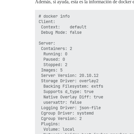
Además, si ayuda, esta es la información de docker e
# docker info

Client:

 Context:    default

 Debug Mode: false

Server:

 Containers: 2

  Running: 0

  Paused: 0

  Stopped: 2

 Images: 5

 Server Version: 20.10.12

 Storage Driver: overlay2

  Backing Filesystem: extfs

  Supports d_type: true

  Native Overlay Diff: true

  userxattr: false

 Logging Driver: json-file

 Cgroup Driver: systemd

 Cgroup Version: 2

 Plugins:

  Volume: local
