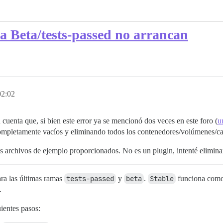
a Beta/tests-passed no arrancan
02:02
cuenta que, si bien este error ya se mencionó dos veces en este foro (
u
completamente vacíos y eliminando todos los contenedores/volúmenes/ca
 archivos de ejemplo proporcionados. No es un plugin, intenté eliminar
ra las últimas ramas
tests-passed
y
beta
.
Stable
funciona como 
.
uientes pasos: