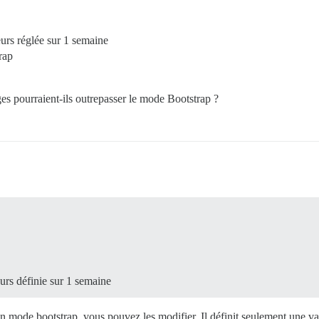
eurs réglée sur 1 semaine
rap
 pourraient-ils outrepasser le mode Bootstrap ?
urs définie sur 1 semaine
mode bootstrap, vous pouvez les modifier. Il définit seulement une val