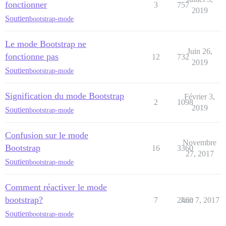
fonctionner
3
757
2019
Soutien
bootstrap-mode
Le mode Bootstrap ne
Juin 26,
fonctionne pas
12
732
2019
Soutien
bootstrap-mode
Signification du mode Bootstrap
Février 3,
2
1098
2019
Soutien
bootstrap-mode
Confusion sur le mode
Novembre
Bootstrap
16
3360
27, 2017
Soutien
bootstrap-mode
Comment réactiver le mode
bootstrap?
7
2460
Juin 7, 2017
Soutien
bootstrap-mode