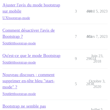
Ajuster l'avis du mode bootstrap
sur mobile
3
448
Avril 5, 2023
UX
bootstrap-mode
Comment désactiver l'avis de
Bootstrap ?
7
401
Mars 7, 2023
Soutien
bootstrap-mode
Qu'est-ce que le mode Bootstrap
Juin 23,
9
29614
2018
Soutien
bootstrap-mode
Nouveau discours ; comment
supprimer en-tête bleu "start-
Octobre 3,
5
2838
mode" ?
2020
Soutien
bootstrap-mode
Bootstrap ne semble pas
Juillet 5,