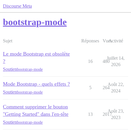
Discourse Meta
bootstrap-mode
Sujet
Réponses
Vues
Activité
Le mode Bootstrap est obsolète
Juillet 14,
?
16
480
2026
Soutien
bootstrap-mode
Mode Bootstrap - quels effets ?
Août 22,
5
264
2024
Soutien
bootstrap-mode
Comment supprimer le bouton
Août 23,
"Getting Started" dans l'en-tête
13
2017
2023
Soutien
bootstrap-mode