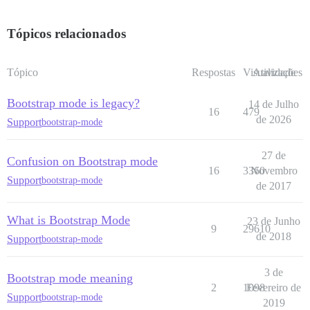
Tópicos relacionados
Tópico
Respostas
Visualizações
Atividade
Bootstrap mode is legacy?
14 de Julho
16
479
de 2026
Support
bootstrap-mode
27 de
Confusion on Bootstrap mode
16
3360
Novembro
Support
bootstrap-mode
de 2017
What is Bootstrap Mode
23 de Junho
9
29610
de 2018
Support
bootstrap-mode
3 de
Bootstrap mode meaning
2
1098
Fevereiro de
Support
bootstrap-mode
2019