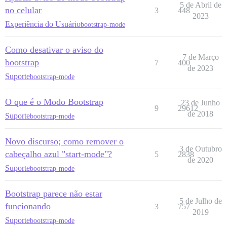
5 de Abril de
no celular
3
448
2023
Experiência do Usuário
bootstrap-mode
Como desativar o aviso do
7 de Março
bootstrap
7
400
de 2023
Suporte
bootstrap-mode
O que é o Modo Bootstrap
23 de Junho
9
29612
de 2018
Suporte
bootstrap-mode
Novo discurso; como remover o
3 de Outubro
cabeçalho azul "start-mode"?
5
2838
de 2020
Suporte
bootstrap-mode
Bootstrap parece não estar
5 de Julho de
funcionando
3
757
2019
Suporte
bootstrap-mode