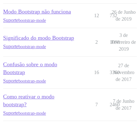
Modo Bootstrap não funciona
26 de Junho
12
732
de 2019
Suporte
bootstrap-mode
3 de
Significado do modo Bootstrap
2
1098
Fevereiro de
Suporte
bootstrap-mode
2019
Confusão sobre o modo
27 de
Bootstrap
16
3360
Novembro
de 2017
Suporte
bootstrap-mode
Como reativar o modo
7 de Junho
bootstrap?
7
2460
de 2017
Suporte
bootstrap-mode