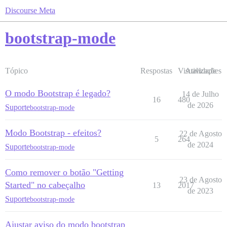
Discourse Meta
bootstrap-mode
Tópico
Respostas
Visualizações
Atividade
O modo Bootstrap é legado?
14 de Julho
16
480
de 2026
Suporte
bootstrap-mode
Modo Bootstrap - efeitos?
22 de Agosto
5
264
de 2024
Suporte
bootstrap-mode
Como remover o botão "Getting
23 de Agosto
Started" no cabeçalho
13
2017
de 2023
Suporte
bootstrap-mode
Ajustar aviso do modo bootstrap