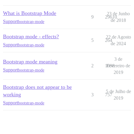
What is Bootstrap Mode
23 de Junho
9
29610
de 2018
Support
bootstrap-mode
Bootstrap mode - effects?
22 de Agosto
5
264
de 2024
Support
bootstrap-mode
3 de
Bootstrap mode meaning
2
1098
Fevereiro de
Support
bootstrap-mode
2019
Bootstrap does not appear to be
5 de Julho de
working
3
757
2019
Support
bootstrap-mode