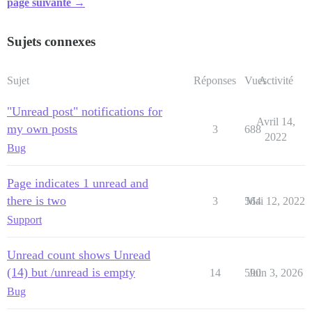
page suivante →
Sujets connexes
Sujet
Réponses
Vues
Activité
"Unread post" notifications for
Avril 14,
my own posts
3
688
2022
Bug
Page indicates 1 unread and
there is two
3
564
Mai 12, 2022
Support
Unread count shows Unread
(14) but /unread is empty
14
590
Juin 3, 2026
Bug