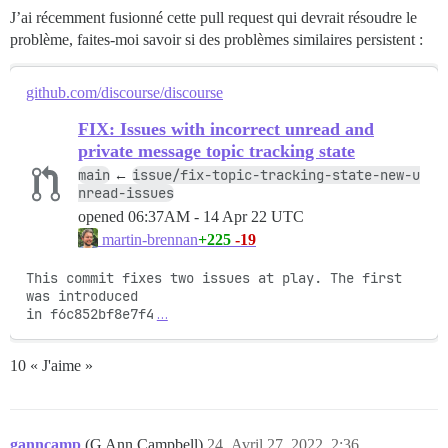
J’ai récemment fusionné cette pull request qui devrait résoudre le
problème, faites-moi savoir si des problèmes similaires persistent :
github.com/discourse/discourse
FIX: Issues with incorrect unread and
private message topic tracking state
main
issue/fix-topic-tracking-state-new-u
←
nread-issues
opened
06:37AM - 14 Apr 22 UTC
+225
-19
martin-brennan
This commit fixes two issues at play. The first 
was introduced

in f6c852bf8e7f4
…
10 « J'aime »
ganncamp
(G Ann Campbell)
24
Avril 27, 2022, 2:36