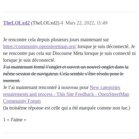
TheLOLxd2
(TheLOLxd2)
4
Mars 22, 2022, 11:49
Je rencontre cela depuis plusieurs jours maintenant sur
https://community.openstreetmap.org/
lorsque je suis déconnecté. Je
ne rencontre pas cela sur Discourse Meta lorsque je suis connecté ni
lorsque je suis déconnecté.
J’ai maintenant fermé l’onglet et ouvert un nouvel onglet dans la
même session de navigateur. Cela semble s’être résolu pour le
moment.
Je l’ai maintenant rencontré à nouveau pour
New categories
requirements and process - This Site Feedback - OpenStreetMap
Community Forum
(la troisième réponse est celle qui a été marquée comme non lue.)
1 « J'aime »