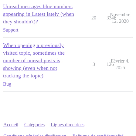
Unread messages blue numbers
appearing in Latest lately (when
Novembre
20
3346
they shouldn't)?
12, 2020
Support
When opening a previously
visited topic, sometimes the
number of unread posts is
Février 4,
3
126
showing (even when not
2025
tracking the topic)
Bug
Accueil
Catégories
Lignes directrices