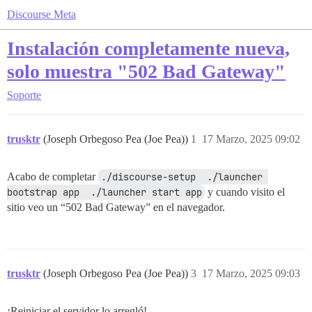
Discourse Meta
Instalación completamente nueva,
solo muestra "502 Bad Gateway"
Soporte
trusktr
(Joseph Orbegoso Pea (Joe Pea))
1
17 Marzo, 2025 09:02
Acabo de completar
./discourse-setup  ./launcher 
bootstrap app  ./launcher start app
y cuando visito el
sitio veo un “502 Bad Gateway” en el navegador.
trusktr
(Joseph Orbegoso Pea (Joe Pea))
3
17 Marzo, 2025 09:03
¡Reiniciar el servidor lo arregló!