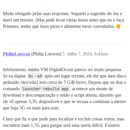
Muito obrigado pelas suas respostas. Seguirei a sugestão do Jay e
darei um retorno. (Mas pode levar várias horas antes que eu o faça.
Primeiro, tenho que fazer pizza e alimentar meus convidados.
PhilipLoewen
(Philip Loewen)
5
Julho 7, 2024, 6:43am
Infelizmente, minha VM DigitalOcean parece ser muito pequena.
Se eu digitar
du -sh
após um login recente, ele diz que meu disco
atribuído /dev/vda1 tem cerca de 7 GiB livres. Depois que eu dou o
comando
launcher rebuild app
, acontece um monte de
download e descompactação e então o script aborta, dizendo que
ele vê apenas 3,3G disponíveis e que se recusa a continuar a menos
que haja 5G ou mais para usar.
Claro que fiz o que pude para localizar e excluir coisas extras, mas
encontrar mais 1,7G para purgar será uma tarefa difícil. Existem