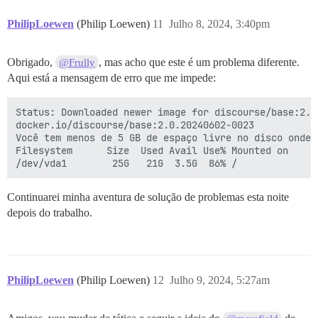
PhilipLoewen
(Philip Loewen)
11
Julho 8, 2024, 3:40pm
Obrigado,
, mas acho que este é um problema diferente.
@Frully
Aqui está a mensagem de erro que me impede:
Status: Downloaded newer image for discourse/base:2.0.
docker.io/discourse/base:2.0.20240602-0023

Você tem menos de 5 GB de espaço livre no disco onde 
Filesystem      Size  Used Avail Use% Mounted on

Continuarei minha aventura de solução de problemas esta noite
depois do trabalho.
PhilipLoewen
(Philip Loewen)
12
Julho 9, 2024, 5:27am