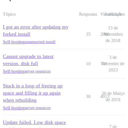
Tópico
Respostas
Visualizações
Atividade
I got an error after updating my
13 de
forked install
35
2086
Novembro
de 2018
Self-hosting
unsupported-install
Cannot upgrade to latest
3 de
version, disk full
10
741
Fevereiro de
2023
Self-hosting
server-resources
Stuck in a loop of freeing up
space and filling it up again
20 de Março
30
4013
when rebuilding
de 2019
Self-hosting
server-resources
Update failed. Low disk space
7 de