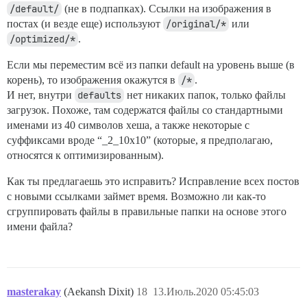
/default/
(не в подпапках). Ссылки на изображения в
постах (и везде еще) используют
/original/*
или
/optimized/*
.
Если мы переместим всё из папки default на уровень выше (в
корень), то изображения окажутся в
/*
.
И нет, внутри
defaults
нет никаких папок, только файлы
загрузок. Похоже, там содержатся файлы со стандартными
именами из 40 символов хеша, а также некоторые с
суффиксами вроде “_2_10x10” (которые, я предполагаю,
относятся к оптимизированным).
Как ты предлагаешь это исправить? Исправление всех постов
с новыми ссылками займет время. Возможно ли как-то
сгруппировать файлы в правильные папки на основе этого
имени файла?
masterakay
(Aekansh Dixit)
18
13.Июль.2020 05:45:03