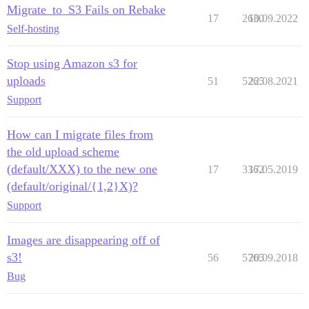
Migrate_to_S3 Fails on Rebake
17
2630
10.09.2022
Self-hosting
Stop using Amazon s3 for
uploads
51
5265
22.08.2021
Support
How can I migrate files from
the old upload scheme
(default/XXX) to the new one
17
3362
17.05.2019
(default/original/{1,2}X)?
Support
Images are disappearing off of
s3!
56
5765
20.09.2018
Bug