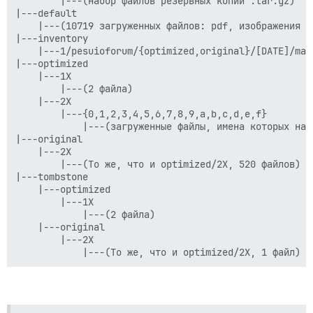
        |---(набор файлов резервных копий .tar.gz)

|---default

    |---(10719 загруженных файлов: pdf, изображения и 
|---inventory

    |---1/pesuioforum/{optimized,original}/[DATE]/man
|---optimized

    |---1X

        |---(2 файла)

    |---2X

        |---{0,1,2,3,4,5,6,7,8,9,a,b,c,d,e,f}

            |---(загруженные файлы, имена которых нач
|---original

    |---2X

        |---(То же, что и optimized/2X, 520 файлов)

|---tombstone

    |---optimized

        |---1X

            |---(2 файла)

    |---original

        |---2X
