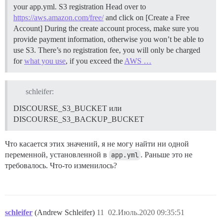
your app.yml.
S3 registration Head over to
https://aws.amazon.com/free/
and click on [Create a Free
Account] During the create account process, make sure you
provide payment information, otherwise you won’t be able to
use S3. There’s no registration fee, you will only be charged
for
what you use
, if you exceed the
AWS …
schleifer:
DISCOURSE_S3_BUCKET или
DISCOURSE_S3_BACKUP_BUCKET
Что касается этих значений, я не могу найти ни одной
переменной, установленной в
app.yml
. Раньше это не
требовалось. Что-то изменилось?
schleifer
(Andrew Schleifer)
11
02.Июль.2020 09:35:51