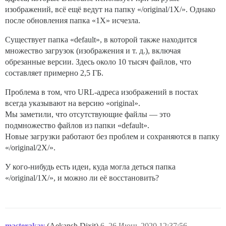
изображений, всё ещё ведут на папку «/original/1X/». Однако
после обновления папка «1X» исчезла.
Существует папка «default», в которой также находится
множество загрузок (изображения и т. д.), включая
обрезанные версии. Здесь около 10 тысяч файлов, что
составляет примерно 2,5 ГБ.
Проблема в том, что URL-адреса изображений в постах
всегда указывают на версию «original».
Мы заметили, что отсутствующие файлы — это
подмножество файлов из папки «default».
Новые загрузки работают без проблем и сохраняются в папку
«/original/2X/».
У кого-нибудь есть идеи, куда могла деться папка
«/original/1X/», и можно ли её восстановить?
masterakay
(Aekansh Dixit)
6
26.Июнь.2020 12:37:56