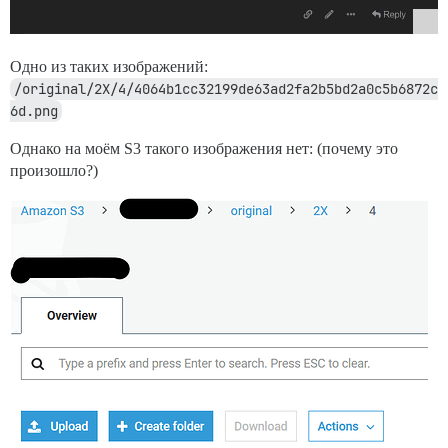
Одно из таких изображений:
/original/2X/4/4064b1cc32199de63ad2fa2b5bd2a0c5b6872c
6d.png
Однако на моём S3 такого изображения нет: (почему это
произошло?)