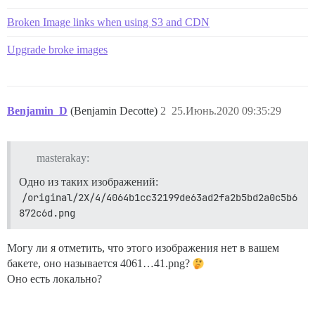
Broken Image links when using S3 and CDN
Upgrade broke images
Benjamin_D
(Benjamin Decotte)
2
25.Июнь.2020 09:35:29
masterakay:
Одно из таких изображений:
/original/2X/4/4064b1cc32199de63ad2fa2b5bd2a0c5b6
872c6d.png
Могу ли я отметить, что этого изображения нет в вашем
бакете, оно называется 4061…41.png?
Оно есть локально?