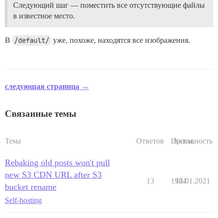
Следующий шаг — поместить все отсутствующие файлы
в известное место.
В
/default/
уже, похоже, находятся все изображения.
следующая страница →
Связанные темы
Тема
Ответов
Просм.
Активность
Rebaking old posts won't pull
new S3 CDN URL after S3
13
1984
12.01.2021
bucket rename
Self-hosting