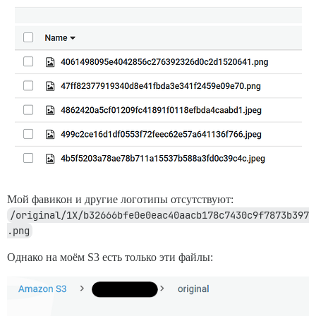
Мой фавикон и другие логотипы отсутствуют:
/original/1X/b32666bfe0e0eac40aacb178c7430c9f7873b397
.png
Однако на моём S3 есть только эти файлы: