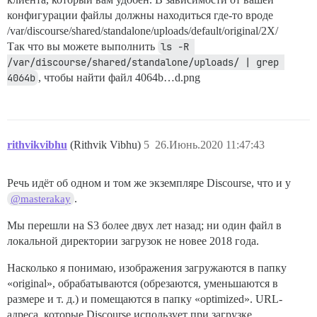
конфигурации файлы должны находиться где-то вроде
/var/discourse/shared/standalone/uploads/default/original/2X/
Так что вы можете выполнить
ls -R 
/var/discourse/shared/standalone/uploads/ | grep 
4064b
, чтобы найти файл 4064b…d.png
rithvikvibhu
(Rithvik Vibhu)
5
26.Июнь.2020 11:47:43
Речь идёт об одном и том же экземпляре Discourse, что и у
.
@masterakay
Мы перешли на S3 более двух лет назад; ни один файл в
локальной директории загрузок не новее 2018 года.
Насколько я понимаю, изображения загружаются в папку
«original», обрабатываются (обрезаются, уменьшаются в
размере и т. д.) и помещаются в папку «optimized». URL-
адреса, которые Discourse использует при загрузке