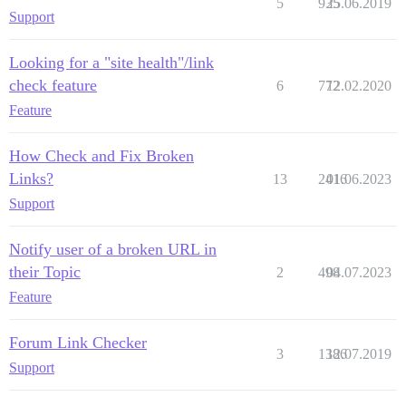
5
935
25.06.2019
Support
Looking for a "site health"/link
check feature
6
772
12.02.2020
Feature
How Check and Fix Broken
Links?
13
2416
01.06.2023
Support
Notify user of a broken URL in
their Topic
2
498
04.07.2023
Feature
Forum Link Checker
3
1386
12.07.2019
Support