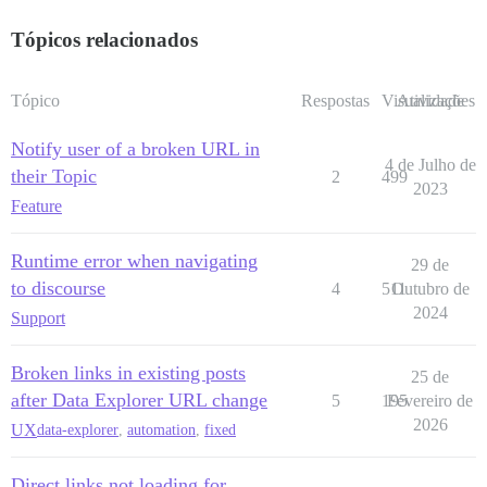
Tópicos relacionados
Tópico
Respostas
Visualizações
Atividade
Notify user of a broken URL in
4 de Julho de
their Topic
2
499
2023
Feature
Runtime error when navigating
29 de
to discourse
4
511
Outubro de
2024
Support
Broken links in existing posts
25 de
after Data Explorer URL change
5
195
Fevereiro de
2026
UX
data-explorer
,
automation
,
fixed
Direct links not loading for