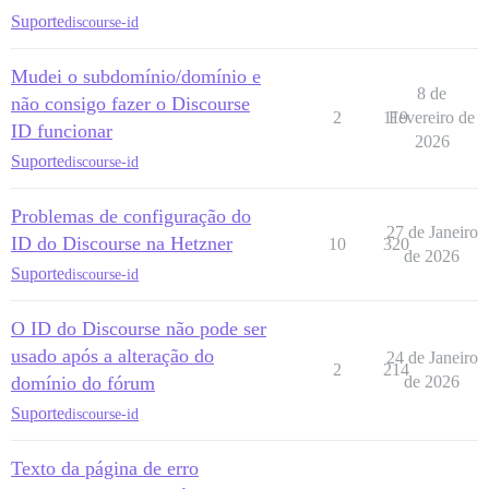
Suporte
discourse-id
Mudei o subdomínio/domínio e
8 de
não consigo fazer o Discourse
2
119
Fevereiro de
ID funcionar
2026
Suporte
discourse-id
Problemas de configuração do
27 de Janeiro
ID do Discourse na Hetzner
10
320
de 2026
Suporte
discourse-id
O ID do Discourse não pode ser
usado após a alteração do
24 de Janeiro
2
214
domínio do fórum
de 2026
Suporte
discourse-id
Texto da página de erro