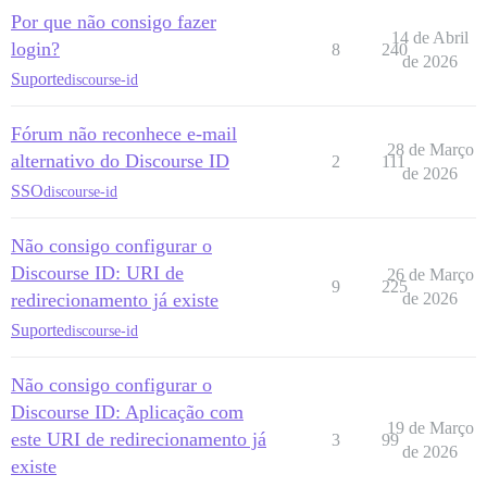
Por que não consigo fazer
14 de Abril
login?
8
240
de 2026
Suporte
discourse-id
Fórum não reconhece e-mail
28 de Março
alternativo do Discourse ID
2
111
de 2026
SSO
discourse-id
Não consigo configurar o
Discourse ID: URI de
26 de Março
9
225
redirecionamento já existe
de 2026
Suporte
discourse-id
Não consigo configurar o
Discourse ID: Aplicação com
19 de Março
este URI de redirecionamento já
3
99
de 2026
existe