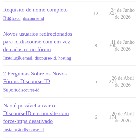
Requisito de nome completo
24 de Junho
12
247
de 2026
Bug
fixed
,
discourse-id
Novos usuários redirecionados
para id.discourse.com em vez
11 de Junho
8
300
de cadastro no fórum
de 2026
Instalação
email
,
discourse-id
,
hosting
2 Perguntas Sobre os Novos
26 de Abril
Fóruns Discourse ID
5
271
de 2026
Suporte
discourse-id
Não é possível ativar o
DiscourseID em um site com
20 de Abril
6
174
force-https desativado
de 2026
Instalação
discourse-id