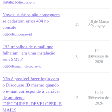
Instalação
discourse-id
Novos usuários não conseguem
se cadastrar, erros 404 no
18 de Março
25
352
console
de 2026
Suporte
discourse-id
"Há trabalhos de e-mail que
19 de
falharam" em uma instalação
6
181
Fevereiro de
sem SMTP
2026
Suporte
email
,
discourse-id
Não é possível fazer login com
o Discourse ID mesmo quando
o e-mail corresponde à variável
16 de
de ambiente
2
122
Fevereiro de
2026
'DISCOURSE_DEVELOPER_E
MAILS'