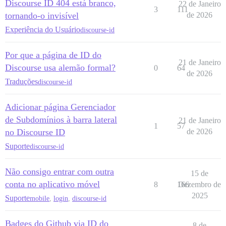
Discourse ID 404 está branco,
22 de Janeiro
3
111
tornando-o invisível
de 2026
Experiência do Usuário
discourse-id
Por que a página de ID do
21 de Janeiro
Discourse usa alemão formal?
0
64
de 2026
Traduções
discourse-id
Adicionar página Gerenciador
de Subdomínios à barra lateral
21 de Janeiro
1
57
no Discourse ID
de 2026
Suporte
discourse-id
Não consigo entrar com outra
15 de
conta no aplicativo móvel
8
166
Dezembro de
2025
Suporte
mobile
,
login
,
discourse-id
Badges do Github via ID do
8 de