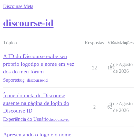
Discourse Meta
discourse-id
Tópico
Respostas
Visualizações
Atividade
A ID do Discourse exibe seu
próprio logotipo e nome em vez
7 de Agosto
22
187
dos do meu fórum
de 2026
Suporte
bug
,
discourse-id
Ícone do meta do Discourse
ausente na página de login do
6 de Agosto
2
62
Discourse ID
de 2026
Experiência do Usuário
discourse-id
Apresentando o logo e o nome