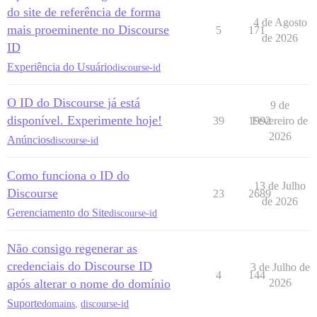
do site de referência de forma
4 de Agosto
mais proeminente no Discourse
5
171
de 2026
ID
Experiência do Usuário
discourse-id
O ID do Discourse já está
9 de
disponível. Experimente hoje!
39
1992
Fevereiro de
2026
Anúncios
discourse-id
Como funciona o ID do
13 de Julho
Discourse
23
2689
de 2026
Gerenciamento do Site
discourse-id
Não consigo regenerar as
credenciais do Discourse ID
3 de Julho de
4
144
após alterar o nome do domínio
2026
Suporte
domains
,
discourse-id