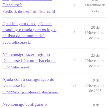
Discourse?
4
194
Dezembro de
2025
Feedback do site
github
,
discourse-id
Qual imagem das opções de
28 de
branding é usada para os logos
3
137
Novembro
na lista da comunidade?
de 2025
Suporte
discourse-id
Não consigo fazer login no
25 de
Discourse ID com o Facebook
9
283
Novembro
de 2025
Suporte
discourse-id
Ajuda com a configuração do
19 de
Discourse ID
28
650
Novembro
de 2025
Suporte
unsupported-install
,
discourse-id
Não consigo configurar o
18 de