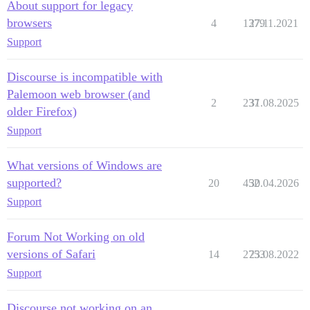
About support for legacy
browsers
4
1379
27.11.2021
Support
Discourse is incompatible with
Palemoon web browser (and
2
237
31.08.2025
older Firefox)
Support
What versions of Windows are
supported?
20
452
30.04.2026
Support
Forum Not Working on old
versions of Safari
14
2753
23.08.2022
Support
Discourse not working on an