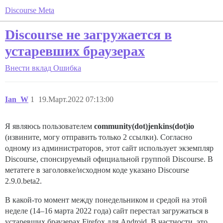
Discourse Meta
Discourse не загружается в
устаревших браузерах
Внести вклад
Ошибка
Ian_W
1
19.Март.2022 07:13:00
Я являюсь пользователем
community(dot)jenkins(dot)io
(извините, могу отправить только 2 ссылки). Согласно
одному из администраторов, этот сайт использует экземпляр
Discourse, спонсируемый официальной группой Discourse. В
метатеге в заголовке/исходном коде указано Discourse
2.9.0.beta2.
В какой-то момент между понедельником и средой на этой
неделе (14–16 марта 2022 года) сайт перестал загружаться в
устаревших браузерах Firefox для Android. В частности, это