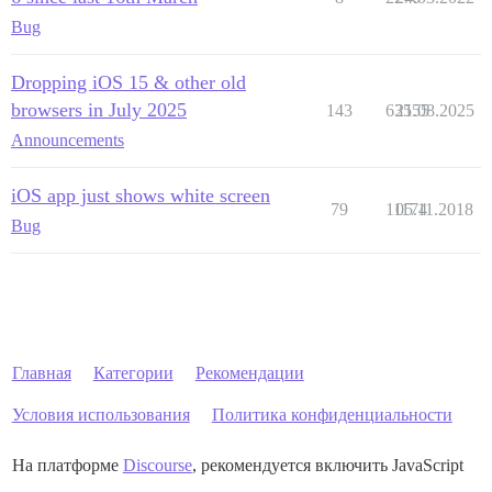
Bug
Dropping iOS 15 & other old
browsers in July 2025
143
63555
21.08.2025
Announcements
iOS app just shows white screen
79
11174
05.11.2018
Bug
Главная
Категории
Рекомендации
Условия использования
Политика конфиденциальности
На платформе
Discourse
, рекомендуется включить JavaScript