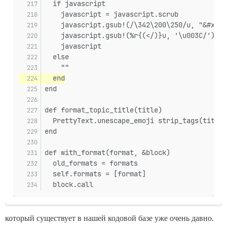
  if javascript
    javascript = javascript.scrub
    javascript.gsub!(/\342\200\250/u, "&#x202
    javascript.gsub!(%r{(</)}u, '\u003C/')
    javascript
  else
    ""
  end
end
def format_topic_title(title)
  PrettyText.unescape_emoji strip_tags(title)
end
def with_format(format, &block)
  old_formats = formats
  self.formats = [format]
  block.call
который существует в нашей кодовой базе уже очень давно.