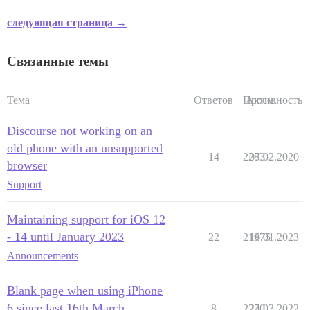
следующая страница →
Связанные темы
Тема
Ответов
Просм.
Активность
Discourse not working on an
old phone with an unsupported
14
2283
07.02.2020
browser
Support
Maintaining support for iOS 12
- 14 until January 2023
22
21975
16.01.2023
Announcements
Blank page when using iPhone
6 since last 16th March
8
2270
24.03.2022