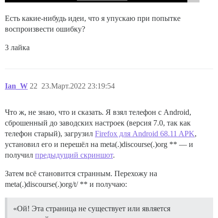
Есть какие-нибудь идеи, что я упускаю при попытке
воспроизвести ошибку?
3 лайка
Ian_W
22
23.Март.2022 23:19:54
Что ж, не знаю, что и сказать. Я взял телефон с Android,
сброшенный до заводских настроек (версия 7.0, так как
телефон старый), загрузил
Firefox для Android 68.11 APK
,
установил его и перешёл на meta(.)discourse(.)org ** — и
получил
предыдущий скриншот
.
Затем всё становится странным. Перехожу на
meta(.)discourse(.)org/t/ ** и получаю:
«Ой! Эта страница не существует или является