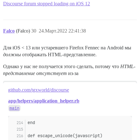
Discourse forum stopped loading on iOS 12
Falco
(Falco)
30
24.Март.2022 22:41:38
Для iOS < 13 или устаревшего Firefox Fennec на Android мы
должны
отображать HTML-представление.
Однако у нас не получается этого сделать, потому что
HTML-
представление отсутствует
из-за
github.com/tgxworld/discourse
app/helpers/application_helper.rb
main
end
def escape_unicode(javascript)