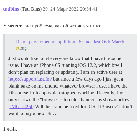
tutibins
(Tuti Bins)
29
24.Март.2022 20:34:41
У меня та же проблема, как объясняется ниже:
Blank page when using iPhone 6 since last 16th March
Bug
Just would like to let everyone know that I have the same
issue. I have an iPhone 6S running iOS 12.2, which btw I
don’t plan on replacing or updating. I am an active user at
https://support.last.fm/
but since a few days ago I just get a
blank page on my phone, whatever browser I use. I have the
Discourse Hub app which stopped working. Recently, I’m
only shown the “browser is too old” banner" as shown below:
[IMG_2094]
Will this issue be fixed for iOS <13 users? I don’t
want to buy a new ph…
1 лайк