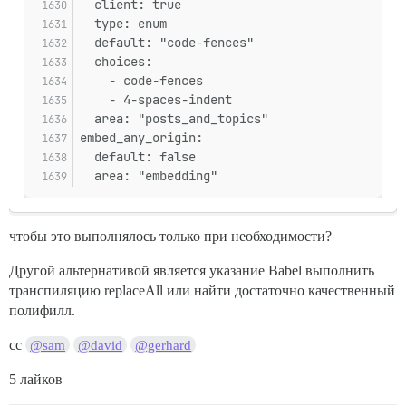
  client: true
  type: enum
  default: "code-fences"
  choices:
    - code-fences
    - 4-spaces-indent
  area: "posts_and_topics"
embed_any_origin:
  default: false
  area: "embedding"
чтобы это выполнялось только при необходимости?
Другой альтернативой является указание Babel выполнить
транспиляцию replaceAll или найти достаточно качественный
полифилл.
cc
@sam
@david
@gerhard
5 лайков