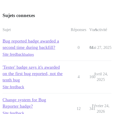
Sujets connexes
Sujet
Réponses
Vues
Activité
Bug reported badge awarded a
second time during backfill?
0
61
Mai 27, 2025
Site feedback
badges
'Tester' badge says it's awarded
on the first bug reported, not the
Avril 24,
4
160
tenth bug
2025
Site feedback
Change system for Bug
Reporter badge?
Février 24,
12
341
2026
Site feedback