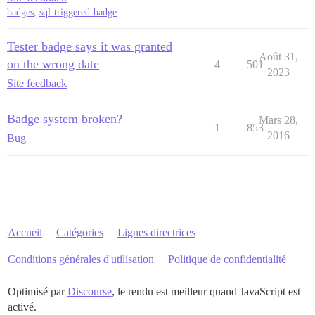
badges
,
sql-triggered-badge
Tester badge says it was granted
Août 31,
on the wrong date
4
501
2023
Site feedback
Badge system broken?
Mars 28,
1
853
2016
Bug
Accueil
Catégories
Lignes directrices
Conditions générales d'utilisation
Politique de confidentialité
Optimisé par
Discourse
, le rendu est meilleur quand JavaScript est
activé.