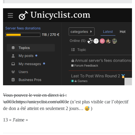
Vous pouvez le voir en direct ici :
\u003chttps://unicyclist.com\u003e
(n’est plus visible car l’objectif
de don a été atteint en seulement 2 jours…
)
13 « J'aime »