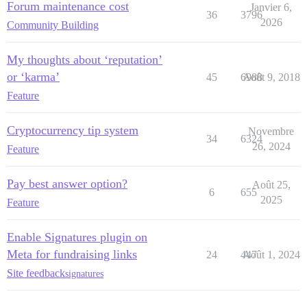
Forum maintenance cost
Janvier 6,
36
3796
2026
Community Building
My thoughts about ‘reputation’
or ‘karma’
45
6988
Août 9, 2018
Feature
Cryptocurrency tip system
Novembre
34
6324
26, 2024
Feature
Pay best answer option?
Août 25,
6
655
2025
Feature
Enable Signatures plugin on
Meta for fundraising links
24
447
Août 1, 2024
Site feedback
signatures