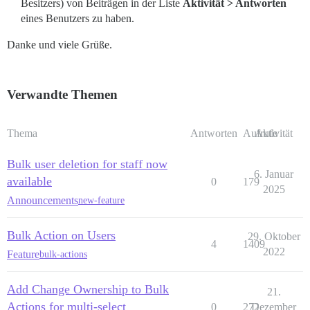
Besitzers) von Beiträgen in der Liste
Aktivität > Antworten
eines Benutzers zu haben.
Danke und viele Grüße.
Verwandte Themen
Thema
Antworten
Aufrufe
Aktivität
Bulk user deletion for staff now
6. Januar
available
0
179
2025
Announcements
new-feature
Bulk Action on Users
29. Oktober
4
1409
2022
Feature
bulk-actions
Add Change Ownership to Bulk
21.
Actions for multi-select
0
272
Dezember