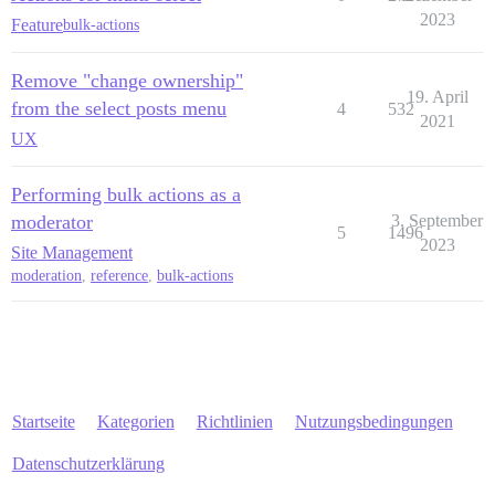
2023
Feature
bulk-actions
Remove "change ownership"
19. April
from the select posts menu
4
532
2021
UX
Performing bulk actions as a
moderator
3. September
5
1496
2023
Site Management
moderation
,
reference
,
bulk-actions
Startseite
Kategorien
Richtlinien
Nutzungsbedingungen
Datenschutzerklärung