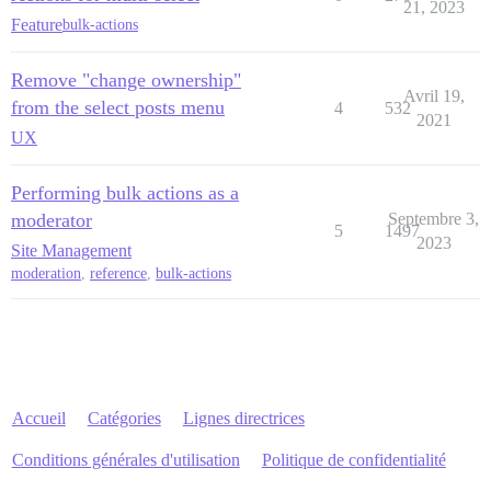
21, 2023
Feature
bulk-actions
Remove "change ownership"
Avril 19,
from the select posts menu
4
532
2021
UX
Performing bulk actions as a
moderator
Septembre 3,
5
1497
2023
Site Management
moderation
,
reference
,
bulk-actions
Accueil
Catégories
Lignes directrices
Conditions générales d'utilisation
Politique de confidentialité