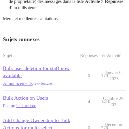
de propriétaire) des messages dans la liste
Activité > Réponses
d’un utilisateur.
Merci et meilleures salutations.
Sujets connexes
Sujet
Réponses
Vues
Activité
Bulk user deletion for staff now
Janvier 6,
available
0
179
2025
Announcements
new-feature
Bulk Action on Users
Octobre 29,
4
1410
2022
Feature
bulk-actions
Add Change Ownership to Bulk
Décembre
Actions for multi-select
0
276