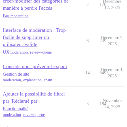
créer/modifier des catégories de
Décembre
2
176
manière à perdre l'accès
12, 2025
Bug
moderation
Interface de modération : Trop
facile de supprimer un
Décembre 5,
6
239
utilisateur valide
2025
UX
moderation
,
review-queue
Conseils pour prévenir le spam
Décembre 1,
14
5493
Gestion de site
2025
moderation
,
explanation
,
spam
Ajouter la possibilité de filtrer
par 'Réclamé par'
Novembre
3
184
24, 2025
Fonctionnalité
moderation
,
review-queue