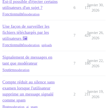
Est-il possible d'éjecter certains
Janvier 30,
utilisateurs d'un sujet ?
6
177
2026
Fonctionnalité
moderation
Une façon de surveiller les
fichiers téléchargés par les
Janvier 26,
7
429
utilisateurs 🖼️
2026
Fonctionnalité
moderation
,
uploads
Signalement de messages en
Janvier 22,
tant que modérateur
7
180
2026
Soutien
moderation
Compte réduit au silence sans
examen lorsque l'utilisateur
Janvier 19,
supprime un message signalé
2
211
2026
comme spam
Bug
moderation
,
ai
,
spam