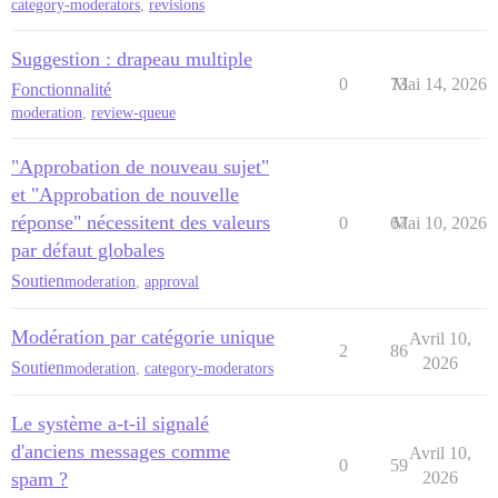
category-moderators
,
revisions
Suggestion : drapeau multiple
0
73
Mai 14, 2026
Fonctionnalité
moderation
,
review-queue
"Approbation de nouveau sujet"
et "Approbation de nouvelle
réponse" nécessitent des valeurs
0
67
Mai 10, 2026
par défaut globales
Soutien
moderation
,
approval
Modération par catégorie unique
Avril 10,
2
86
2026
Soutien
moderation
,
category-moderators
Le système a-t-il signalé
d'anciens messages comme
Avril 10,
0
59
spam ?
2026