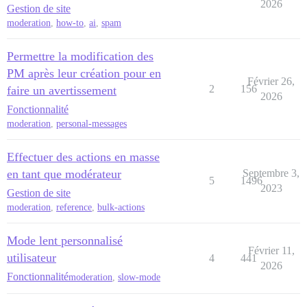
2026
Gestion de site
moderation
,
how-to
,
ai
,
spam
Permettre la modification des
PM après leur création pour en
Février 26,
2
156
faire un avertissement
2026
Fonctionnalité
moderation
,
personal-messages
Effectuer des actions en masse
en tant que modérateur
Septembre 3,
5
1496
2023
Gestion de site
moderation
,
reference
,
bulk-actions
Mode lent personnalisé
Février 11,
utilisateur
4
441
2026
Fonctionnalité
moderation
,
slow-mode