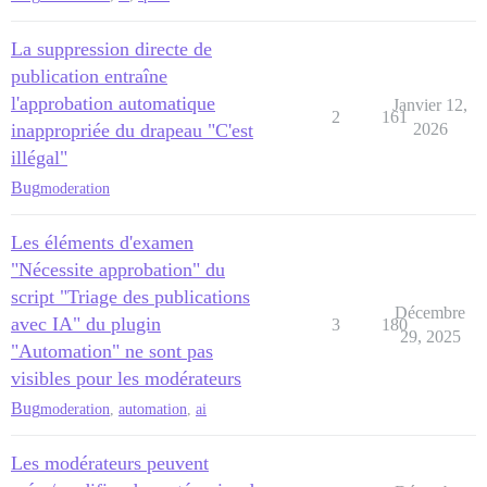
La suppression directe de
publication entraîne
l'approbation automatique
Janvier 12,
2
161
inappropriée du drapeau "C'est
2026
illégal"
Bug
moderation
Les éléments d'examen
"Nécessite approbation" du
script "Triage des publications
Décembre
avec IA" du plugin
3
180
29, 2025
"Automation" ne sont pas
visibles pour les modérateurs
Bug
moderation
,
automation
,
ai
Les modérateurs peuvent