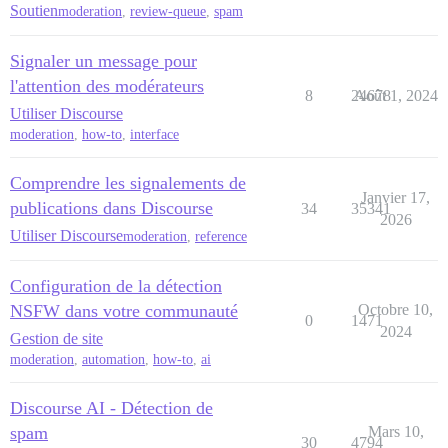
Soutien
moderation
,
review-queue
,
spam
Signaler un message pour
l'attention des modérateurs
8
24678
Août 1, 2024
Utiliser Discourse
moderation
,
how-to
,
interface
Comprendre les signalements de
Janvier 17,
publications dans Discourse
34
35341
2026
Utiliser Discourse
moderation
,
reference
Configuration de la détection
NSFW dans votre communauté
Octobre 10,
0
1471
2024
Gestion de site
moderation
,
automation
,
how-to
,
ai
Discourse AI - Détection de
spam
Mars 10,
30
4794