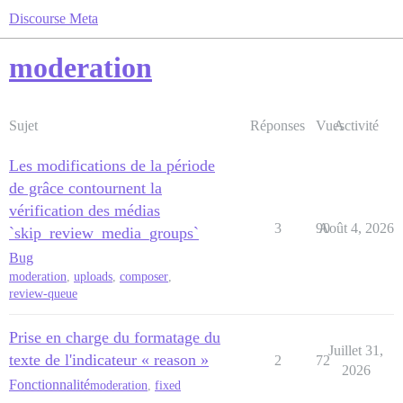
Discourse Meta
moderation
Sujet
Réponses
Vues
Activité
Les modifications de la période
de grâce contournent la
vérification des médias
3
90
Août 4, 2026
`skip_review_media_groups`
Bug
moderation
,
uploads
,
composer
,
review-queue
Prise en charge du formatage du
Juillet 31,
texte de l'indicateur « reason »
2
72
2026
Fonctionnalité
moderation
,
fixed