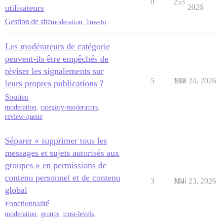
0
253
utilisateurs
2026
Gestion de site
moderation
,
how-to
Les modérateurs de catégorie
peuvent-ils être empêchés de
réviser les signalements sur
5
150
Mai 24, 2026
leurs propres publications ?
Soutien
moderation
,
category-moderators
,
review-queue
Séparer « supprimer tous les
messages et sujets autorisés aux
groupes » en permissions de
contenu personnel et de contenu
3
114
Mai 23, 2026
global
Fonctionnalité
moderation
,
groups
,
trust-levels
,