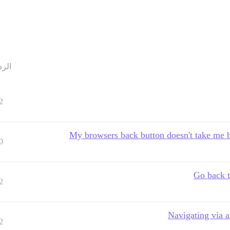
الرد
2
My browsers back button doesn't take me ba
0
Go back t
2
Navigating via a
2