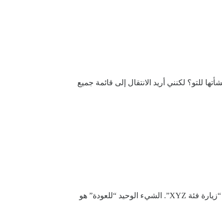
تها للتو؟ لكنني أريد الانتقال إلى قائمة جميع
“العودة إلى الفئة” الحالية لا معنى لها. كيف يمكنني “العودة” إلى شيء لم أزره قط؟ لقد أنشأته للتو. كل ما يمكنني فعله هو “زيارة فئة XYZ”. الشيء الوحيد “للعودة” هو