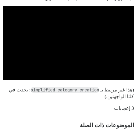
(هذا غير مرتبط بـ
simplified category creation
؛ يحدث في
كلتا الواجهتين.)
3 إعجابات
الموضوعات ذات الصلة