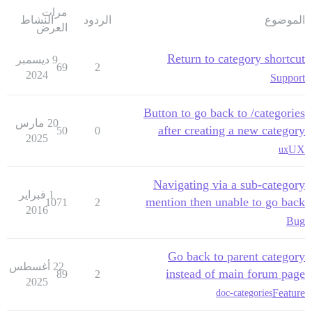
مرات
الموضوع
الردود
النشاط
العرض
Return to category shortcut
9 ديسمبر
69
2
2024
Support
Button to go back to /categories
20 مارس
after creating a new category
50
0
2025
UX
ux
Navigating via a sub-category
1 فبراير
mention then unable to go back
1071
2
2016
Bug
Go back to parent category
22 أغسطس
instead of main forum page
89
2
2025
Feature
doc-categories