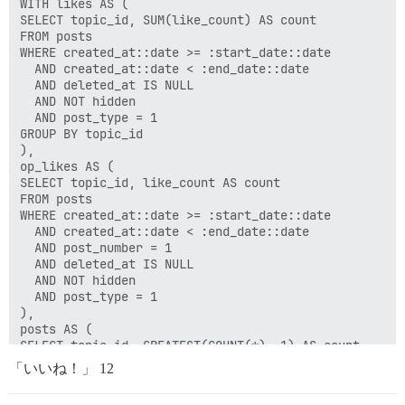
WITH likes AS (

SELECT topic_id, SUM(like_count) AS count

FROM posts

WHERE created_at::date >= :start_date::date 

  AND created_at::date < :end_date::date

  AND deleted_at IS NULL

  AND NOT hidden

  AND post_type = 1

GROUP BY topic_id

),

op_likes AS (

SELECT topic_id, like_count AS count

FROM posts

WHERE created_at::date >= :start_date::date 

  AND created_at::date < :end_date::date

  AND post_number = 1

  AND deleted_at IS NULL

  AND NOT hidden

  AND post_type = 1

),

posts AS (

SELECT topic_id, GREATEST(COUNT(*), 1) AS count

FROM posts

「いいね！」 12
WHERE created_at::date >= :start_date::date 

  AND created_at::date < :end_date::date
