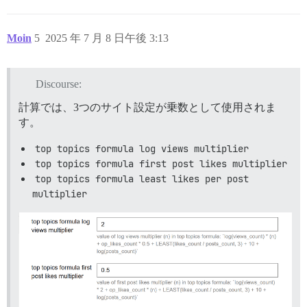
(CASE

 WHEN topics.created_at::date < :start_date::date 

  AND topics.created_at::date >= :end_date::date

Moin
5
2025 年 7 月 8 日午後 3:13
 THEN 0

 ELSE log(GREATEST(views.count, 1)) * :log_views_multi
    op_likes.count * :first_post_likes_multiplier +

    CASE WHEN likes.count > 0 AND posts.count > 0

Discourse:
       THEN

        LEAST(likes.count / posts.count, :least_likes
計算では、3つのサイト設定が乗数として使用されま
       ELSE 0

す。
    END +

    CASE WHEN topics.posts_count < 10 THEN

top topics formula log views multiplier
       0 - ((10 - topics.posts_count) / 20) * op_likes
top topics formula first post likes multiplier
    ELSE

       10

top topics formula least likes per post 
    END +

multiplier
    log(GREATEST(posts.count, 1))

 END) AS score

FROM posts

INNER JOIN views ON posts.topic_id = views.topic_id

INNER JOIN likes ON posts.topic_id = likes.topic_id

INNER JOIN op_likes ON posts.topic_id = op_likes.topic
LEFT JOIN topics ON topics.id = posts.topic_id AND to
WHERE topics.deleted_at IS NULL

  AND topics.visible
