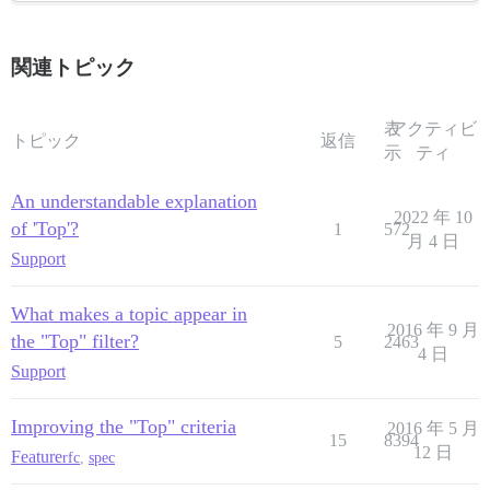
関連トピック
表
アクティビ
トピック
返信
示
ティ
An understandable explanation
2022 年 10
of 'Top'?
1
572
月 4 日
Support
What makes a topic appear in
2016 年 9 月
the "Top" filter?
5
2463
4 日
Support
Improving the "Top" criteria
2016 年 5 月
15
8394
12 日
Feature
rfc
,
spec