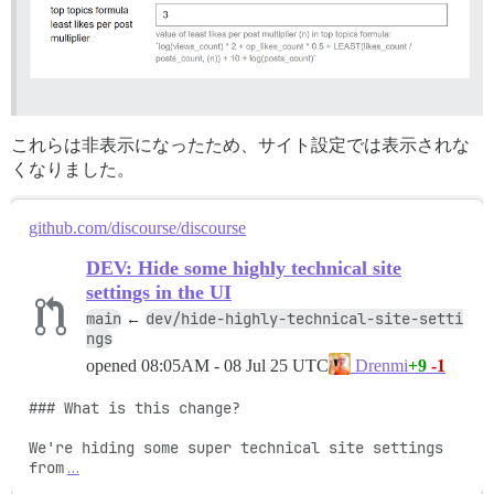
  AND topics.archetype <> 'private_message'

  AND NOT topics.archived

  AND topics.id NOT IN (SELECT id FROM category_defini
ORDER BY

  score DESC,

  topics.bumped_at DESC

)

これらは非表示になったため、サイト設定では表示されな
くなりました。
github.com/discourse/discourse
DEV: Hide some highly technical site
settings in the UI
main
dev/hide-highly-technical-site-setti
←
ngs
opened
08:05AM - 08 Jul 25 UTC
+9
-1
Drenmi
### What is this change?

We're hiding some super technical site settings 
from
…