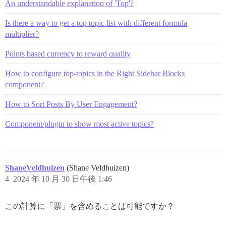
  AND deleted_at IS NULL

An understandable explanation of 'Top'?
  AND NOT hidden

  AND post_type = 1

Is there a way to get a top topic list with different formula
  AND user_id <> 0

multiplier?
GROUP BY topic_id

),

Points based currency to reward quality
views AS (

SELECT topic_id, COUNT(*) AS count

How to configure top-topics in the Right Sidebar Blocks
FROM topic_views

component?
WHERE viewed_at::date >= :start_date::date 

  AND viewed_at::date < :end_date::date

GROUP BY topic_id

How to Sort Posts By User Engagement?
),

category_definition_topic_ids AS (

Component/plugin to show most active topics?
  SELECT COALESCE(topic_id, 0) AS id FROM categories

),

top_topics AS(

SELECT 

topics.id AS topic_id,

ShaneVeldhuizen
(Shane Veldhuizen)
topics.title,

4
2024 年 10 月 30 日午後 1:46
topics.user_id, 

posts.count AS date_range_posts,

views.count AS date_range_views,

この計算に「票」を含めることは可能ですか？
topics.views AS all_time_views,

topics.bumped_at,
