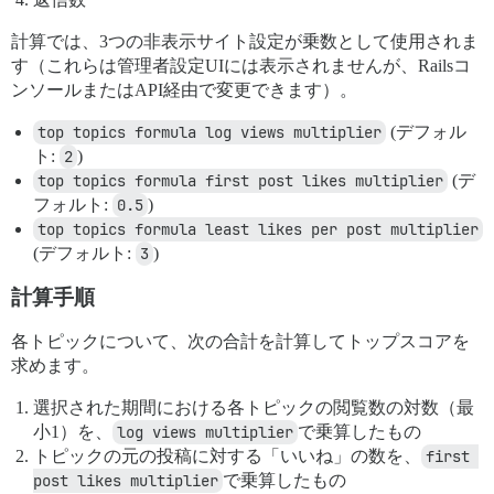
計算では、3つの非表示サイト設定が乗数として使用されま
す（これらは管理者設定UIには表示されませんが、Railsコ
ンソールまたはAPI経由で変更できます）。
top topics formula log views multiplier
(デフォル
ト:
2
)
top topics formula first post likes multiplier
(デ
フォルト:
0.5
)
top topics formula least likes per post multiplier
(デフォルト:
3
)
計算手順
各トピックについて、次の合計を計算してトップスコアを
求めます。
選択された期間における各トピックの閲覧数の対数（最
小1）を、
log views multiplier
で乗算したもの
トピックの元の投稿に対する「いいね」の数を、
first 
post likes multiplier
で乗算したもの