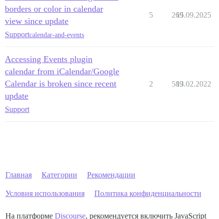
borders or color in calendar
5
269
15.09.2025
view since update
Support
calendar-and-events
Accessing Events plugin
calendar from iCalendar/Google
Calendar is broken since recent
2
589
13.02.2022
update
Support
Главная
Категории
Рекомендации
Условия использования
Политика конфиденциальности
На платформе
Discourse
, рекомендуется включить JavaScript