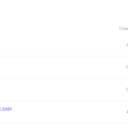
Отв
e page