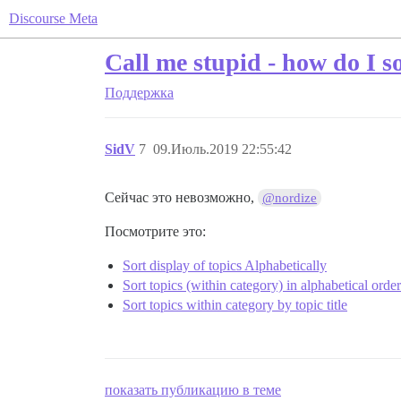
Discourse Meta
Call me stupid - how do I so
Поддержка
SidV
7
09.Июль.2019 22:55:42
Сейчас это невозможно,
@nordize
Посмотрите это:
Sort display of topics Alphabetically
Sort topics (within category) in alphabetical order
Sort topics within category by topic title
показать публикацию в теме