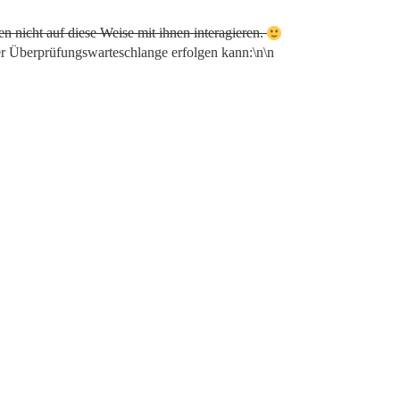
n nicht auf diese Weise mit ihnen interagieren.
r Überprüfungswarteschlange erfolgen kann:\n\n