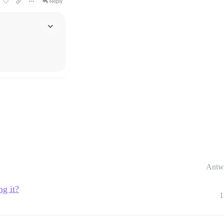
Antw
ng it?
1