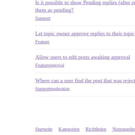
Is it possible to show Pending replies (after
them as pending?
Support
Let topic owner approve replies to their topic
Feature
Allow users to edit posts awaiting approval
Feature
approval
Where can a user find the post that was reje
Support
moderation
Startseite
Kategorien
Richtlinien
Nutzungsb