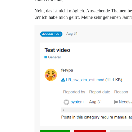
Nein, das ist nicht möglich. Ausstehende Themen bef
\n\nIch habe mich geirrt. Meine sehr geheimen Jamm