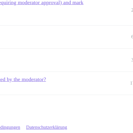
 requiring moderator approval) and mark
cted by the moderator?
1
edingungen
Datenschutzerklärung