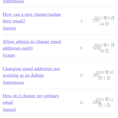
Support
email
How can a user change/update
2021 年9 月
their email?
4
770
24 日
Support
Allow admins to change email
2022 年1 月
addresses easily
9
5450
18 日
Feature
Changing email addresses not
2024 年10
working as an Admin
11
369
月 1 日
Support
email
How do I change my primary
2023 年12
email
12
2094
月 5 日
Support