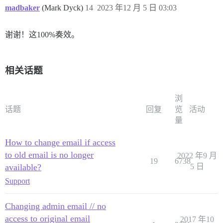
madbaker
(Mark Dyck)
14
2023 年12 月 5 日 03:03
谢谢！这100%奏效。
相关话题
浏
话题
回复
览
活动
量
How to change email if access
to old email is no longer
2022 年9 月
19
6738
available?
5 日
Support
Changing admin email // no
access to original email
2017 年10