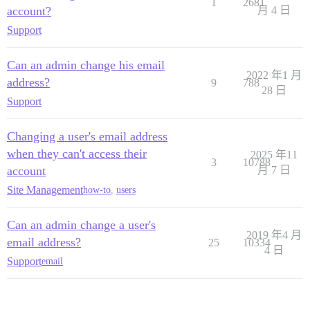
1
2681
account?
月 4 日
Support
Can an admin change his email
2022 年1 月
address?
9
788
28 日
Support
Changing a user's email address
when they can't access their
2025 年11
3
10788
account
月 7 日
Site Management
how-to
,
users
Can an admin change a user's
2019 年4 月
email address?
25
10334
4 日
Support
email