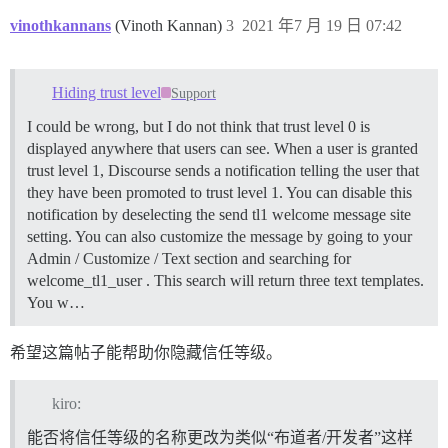
vinothkannans
(Vinoth Kannan)
3
2021 年7 月 19 日 07:42
Hiding trust level
Support
I could be wrong, but I do not think that trust level 0 is
displayed anywhere that users can see. When a user is granted
trust level 1, Discourse sends a notification telling the user that
they have been promoted to trust level 1. You can disable this
notification by deselecting the send tl1 welcome message site
setting. You can also customize the message by going to your
Admin / Customize / Text section and searching for
welcome_tl1_user . This search will return three text templates.
You w…
希望这篇帖子能帮助你隐藏信任等级。
kiro:
能否将信任等级的名称更改为类似“布道者/开发者”这样