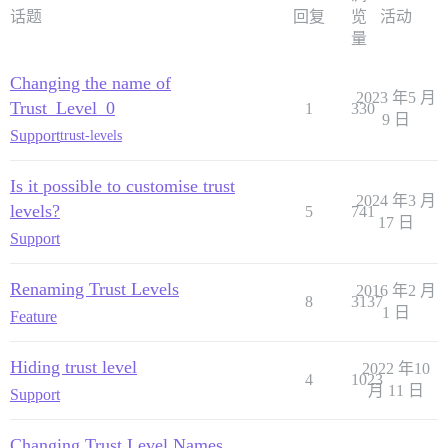
话题
回复
览
活动
量
Changing the name of
2023 年5 月
Trust_Level_0
1
330
9 日
Support
trust-levels
Is it possible to customise trust
2024 年3 月
levels?
5
741
17 日
Support
Renaming Trust Levels
2016 年2 月
8
3137
1 日
Feature
Hiding trust level
2022 年10
4
1023
月 11 日
Support
Changing Trust Level Names