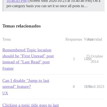
10.40.43 PM]
[Screen Shot 2020-10-23 at 10.40.46 PM] On a
per-category basis you can set it so once all posts in…
Temas relacionados
Tema
Respuestas
Vistas
Actividad
Remembered Topic location
should be "First Unread" post
23 Octubre
3
1488
instead of "Last Read" post
2014
Feature
Can I disable "Jump to last
unread" feature?
8
1370
3 Abril 2023
UX
Clicking a topic title goes to last