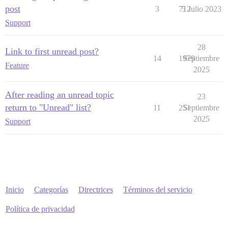
post
3
712
5 Julio 2023
Support
28
Link to first unread post?
14
1979
Septiembre
Feature
2025
After reading an unread topic
23
return to "Unread" list?
11
251
Septiembre
2025
Support
Inicio
Categorías
Directrices
Términos del servicio
Política de privacidad