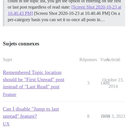
count in the topic list, you get the option of entering on the first
or last post regardless of read state:
[Screen Shot 2020-10-23 at
10.40.43 PM]
[Screen Shot 2020-10-23 at 10.40.46 PM] On a
per-category basis you can set it so once all posts in…
Sujets connexes
Sujet
Réponses
Vues
Activité
Remembered Topic location
should be "First Unread" post
Octobre 23,
3
1488
instead of "Last Read" post
2014
Feature
Can I disable "Jump to last
unread" feature?
8
1370
Avril 3, 2023
UX