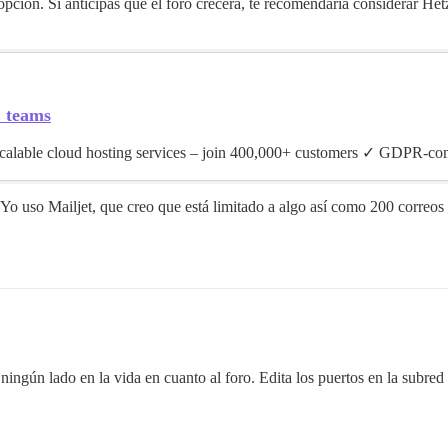
ción. Si anticipas que el foro crecerá, te recomendaría considerar Het
& teams
Scalable cloud hosting services – join 400,000+ customers ✓ GDPR-co
Yo uso Mailjet, que creo que está limitado a algo así como 200 correos e
a ningún lado en la vida en cuanto al foro. Edita los puertos en la subr