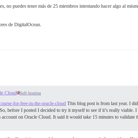
aces, no puedes tener más de 25 miembros intentando hacer algo al mism
dores de DigitalOcean.
cle Cloud
Self-hosting
course-for-free-in-the-oracle-cloud
This blog post is from last year. I di
, before I posted I decided to try it myself to see if it’s really viable. I
 account on Oracle Cloud. It said it would take 15 minutes to validate 